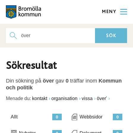
MENY
Sökresultat
Din sökning på
över
gav
0
träffar inom
Kommun
och politik
Menade du:
kontakt
organisation
vissa
över'
Allt
Webbsidor
0
0