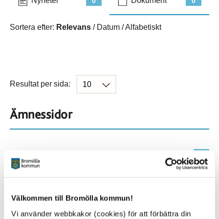
Nyheter
Dokument
0
0
Sortera efter:
Relevans
/
Datum
/
Alfabetiskt
Resultat per sida:
Ämnessidor
Hela webbplatsen
500
Platser
Välkommen till Bromölla kommun!
Vi använder webbkakor (cookies) för att förbättra din