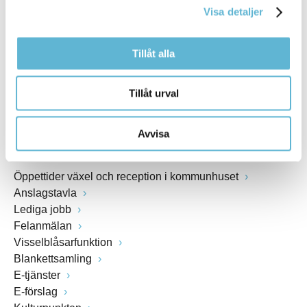
Visa detaljer
Webbadress
www.bromolla.se
Tillåt alla
Växel: 0456-82 20 00
Fax: 0456-82 22 00
Tillåt urval
Org.nr: 212000-0894
Avvisa
SNABBVAL
Öppettider växel och reception i kommunhuset
Anslagstavla
Lediga jobb
Felanmälan
Visselblåsarfunktion
Blankettsamling
E-tjänster
E-förslag