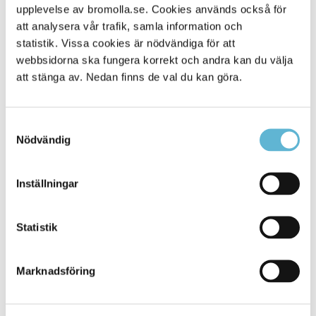
upplevelse av bromolla.se. Cookies används också för
Alla platser
500
att analysera vår trafik, samla information och
statistik. Vissa cookies är nödvändiga för att
webbsidorna ska fungera korrekt och andra kan du välja
att stänga av. Nedan finns de val du kan göra.
Samtyckesval
Nödvändig
Inställningar
KONTAKT
Statistik
Besöksadress
Kommunhuset, Storgatan 48
Postadress
Marknadsföring
Box 18, 295 21 Bromölla
E-post
kommunstyrelsen@bromolla.se