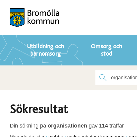
Utbildning och
Omsorg och
barnomsorg
stöd
Sökresultat
Din sökning på
organisationen
gav
114
träffar
Menade du:
stig
webbs
verksamheter i kommunen
org