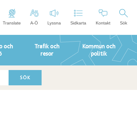
Translate
A-Ö
Lyssna
Sidkarta
Kontakt
Sök
o och
Trafik och
Kommun och
ö
resor
politik