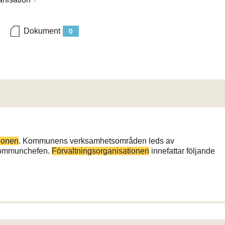
Dokument
0
ionen
. Kommunens verksamhetsområden leds av
 kommunchefen.
Förvaltningsorganisationen
innefattar följande