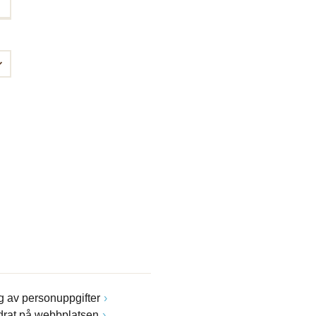
 av personuppgifter
drat på webbplatsen