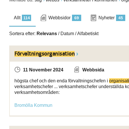
Allt
Webbsidor
Nyheter
114
69
45
Sortera efter:
Relevans
/
Datum
/
Alfabetiskt
Förvaltningsorganisation
11 November 2024
Webbsida
högsta chef och den enda förvaltningschefen i
organisat
verksamhetschefer ... verksamhetschefer underställda
verksamhetsområden:
Bromölla Kommun