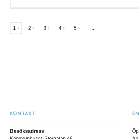
1
2
3
4
5
...
KONTAKT
S
Besöksadress
Öp
Kommunhuset, Storgatan 48
An