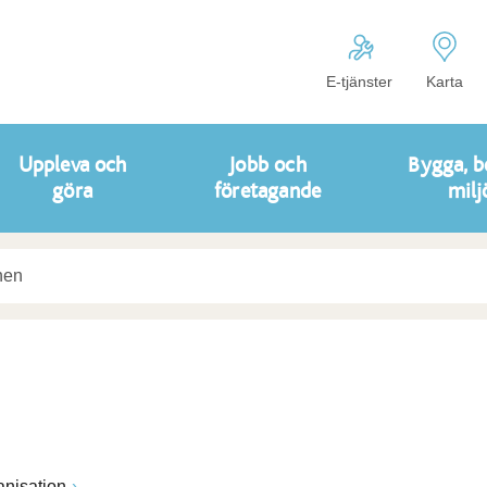
E-tjänster
Karta
Uppleva och
Jobb och
Bygga, b
göra
företagande
milj
anisation