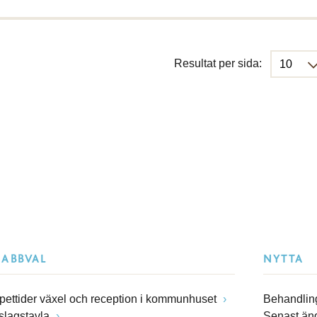
Resultat per sida:
NABBVAL
NYTTA
pettider växel och reception i kommunhuset
Behandling
slagstavla
Senast än