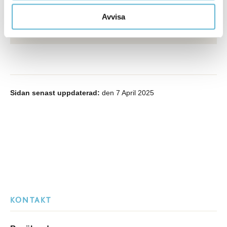
Näringslivsutvecklare
0456-82 20 06
Avvisa
mikael.persson@bromolla.se
Sidan senast uppdaterad:
den 7 April 2025
KONTAKT