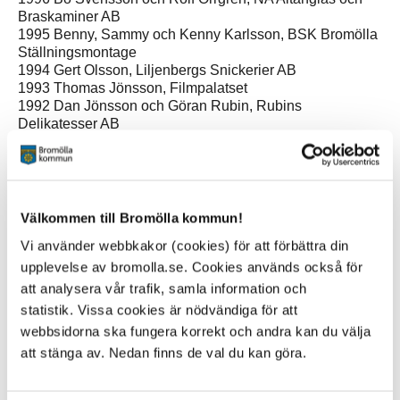
Braskaminer AB
1995 Benny, Sammy och Kenny Karlsson, BSK Bromölla
Ställningsmontage
1994 Gert Olsson, Liljenbergs Snickerier AB
1993 Thomas Jönsson, Filmpalatset
1992 Dan Jönsson och Göran Rubin, Rubins
Delikatesser AB
1991 Bertil Ljungholm, Bromölla Glasmästeri HB
1990 Rolf och Bengt Persson, Radiohuset
1989 Kurt Lövgren, A-Tryck i Gualöv
1988 Kjell Andersson, Kjell Andersson & Co HB
1987 Kjell Ohlin, Bromölla Taktäckning HB
Välkommen till Bromölla kommun!
1986 Jörgen Sandberg HB, Sandbergs Smide & Mek.
Vi använder webbkakor (cookies) för att förbättra din
verkstad
1985 Erik Bryhagen, Bromölla Tryck AB
upplevelse av bromolla.se. Cookies används också för
att analysera vår trafik, samla information och
statistik. Vissa cookies är nödvändiga för att
webbsidorna ska fungera korrekt och andra kan du välja
att stänga av. Nedan finns de val du kan göra.