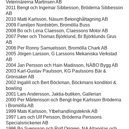
Veterinärerna Martinsen AB
2011 Bengt och Ingemar Sibbesson, Bröderna Sibbesson
AB
2010 Matti Karlsson, Näsum Betonghåltagning AB
2009 Familjen Nordström, Bromölla Buss
2008 Bo och Lena Claesson, Claessons Motor AB
2007 Peter och Thomas Björklund, Br Björklunds Grus
AB
2006 Per Ronny Samuelsson, Bromölla Chark AB
2005 Jörgen Larsson, G Larssons Mekaniska Verkstad
AB
2004 Jan Persson och Hain Madisson, NÄBO Bygg AB
2003 Karl-Gustav Paulsson, KG Paulssons Bär &
Grönsaker AB
2002 Ingalill och Bert Böckman, Böckmans konditori &
bowling
2001 Lars Andersson, Jaktia-butiken, Gallerian
2000 Per Mårtensson och Bengt-Inge Karlsson Bröderna
i Bromölla AB
1999 Mats Karlsson, Ytbehandlingsteknik AB
1997 Lars och Ulf Persson, Bröderna Perssons
Specialsnickerier AB
1996 Bo Svensson och Rolf Orrgren, NA Altanglas och