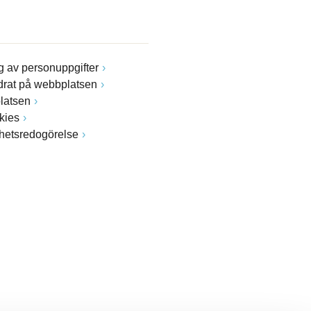
 av personuppgifter
drat på webbplatsen
latsen
kies
ghetsredogörelse