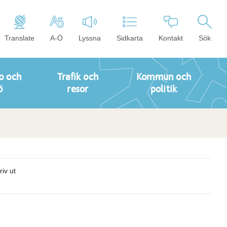
Translate
A-Ö
Lyssna
Sidkarta
Kontakt
Sök
o och
Trafik och
Kommun och
ö
resor
politik
riv ut