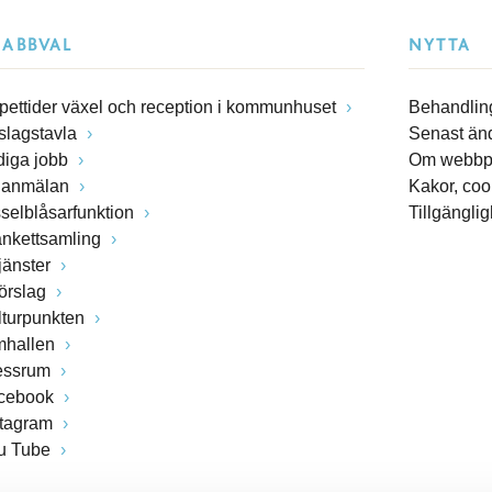
NABBVAL
NYTTA
pettider växel och reception i kommunhuset
Behandling
slagstavla
Senast än
diga jobb
Om webbp
lanmälan
Kakor, coo
sselblåsarfunktion
Tillgängli
ankettsamling
jänster
förslag
lturpunkten
mhallen
essrum
cebook
stagram
u Tube