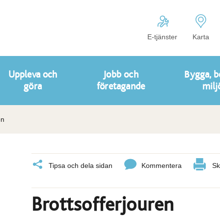
E-tjänster
Karta
Uppleva och
Jobb och
Bygga, b
göra
företagande
milj
en
Tipsa och dela sidan
Kommentera
Sk
Brottsofferjouren