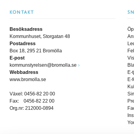
KONTAKT
S
Besöksadress
Öp
Kommunhuset, Storgatan 48
An
Postadress
Le
Box 18, 295 21 Bromölla
Fe
E-post
Vi
kommunstyrelsen@bromolla.se
Bl
Webbadress
E-t
www.bromolla.se
E-
Ku
Växel: 0456-82 20 00
Si
Fax: 0456-82 22 00
Pr
Org.nr: 212000-0894
Fa
In
Yo