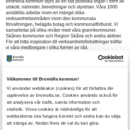
Bromölla kommun styrs av en rad politiska organ i form av
utskott, nämnder, beredningar och styrelser. Våra 1000
anställda arbetar inom en mängd olika
verksamhetsområden inom den kommunala
förvaltningen, helägda bolag och kommunalförbund. Vi
samarbetar på olika nivåer med våra grannkommuner,
Skånes kommuner och Region Skåne och andra aktörer.
För att hitta inspiration till verksamhetsförbättringar träffar
vi våra medborgare i olika former av råd.
Sidan senast uppdaterad:
den 29 December 2022
Välkommen till Bromölla kommun!
Vi använder webbkakor (cookies) för att förbättra din
upplevelse av bromolla.se. Cookies används också för
att analysera vår trafik, samla information och
statistik. Vissa cookies är nödvändiga för att
webbsidorna ska fungera korrekt och andra kan du välja
att stänga av. Nedan finns de val du kan göra.