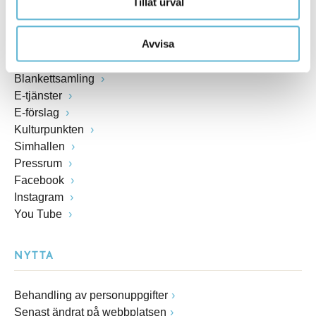
Tillåt urval
Anslagstavla
Lediga jobb
Avvisa
Felanmälan
Visselblåsarfunktion
Blankettsamling
E-tjänster
E-förslag
Kulturpunkten
Simhallen
Pressrum
Facebook
Instagram
You Tube
NYTTA
Behandling av personuppgifter
Senast ändrat på webbplatsen