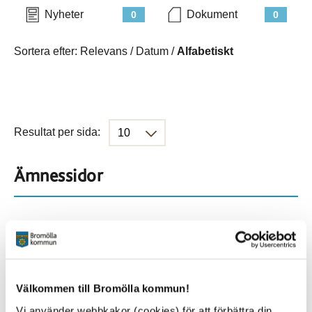
Nyheter
Dokument
0
0
Sortera efter:
Relevans
/
Datum
/
Alfabetiskt
Resultat per sida:
Ämnessidor
Hela webbplatsen
901
Platser
Välkommen till Bromölla kommun!
Vi använder webbkakor (cookies) för att förbättra din