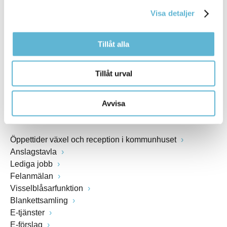
kommunstyrelsen@bromolla.se
Visa detaljer
Webbadress
www.bromolla.se
Tillåt alla
Växel: 0456-82 20 00
Fax: 0456-82 22 00
Tillåt urval
Org.nr: 212000-0894
Avvisa
SNABBVAL
Öppettider växel och reception i kommunhuset
Anslagstavla
Lediga jobb
Felanmälan
Visselblåsarfunktion
Blankettsamling
E-tjänster
E-förslag