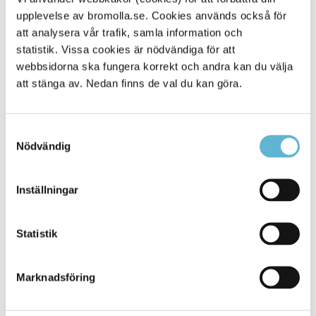
upplevelse av bromolla.se. Cookies används också för
Alla platser
901
att analysera vår trafik, samla information och
statistik. Vissa cookies är nödvändiga för att
webbsidorna ska fungera korrekt och andra kan du välja
att stänga av. Nedan finns de val du kan göra.
Samtyckesval
Nödvändig
Inställningar
KONTAKT
Statistik
Besöksadress
Kommunhuset, Storgatan 48
Postadress
Marknadsföring
Box 18, 295 21 Bromölla
E-post