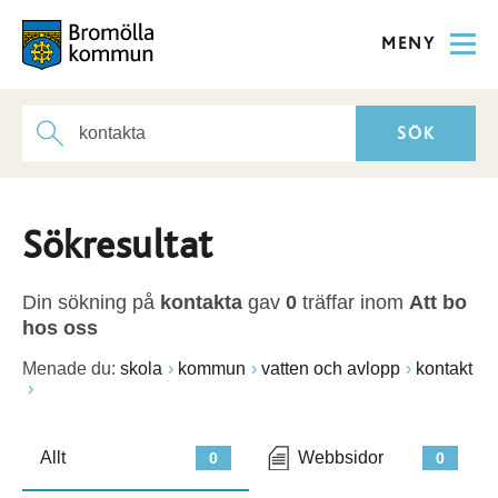
MENY
Sökresultat
Din sökning på
kontakta
gav
0
träffar inom
Att bo
hos oss
Menade du:
skola
kommun
vatten och avlopp
kontakt
Allt
Webbsidor
0
0