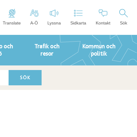
Translate
A-Ö
Lyssna
Sidkarta
Kontakt
Sök
o och
Trafik och
Kommun och
ö
resor
politik