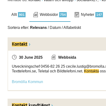
Allt
Webbsidor
Nyheter
901
754
147
Sortera efter:
Relevans
/
Datum
/
Alfabetiskt
Kontakt
30 June 2025
Webbsida
Utveckningschef 0456-82 26 25 cecile.lustig@bromolla
Texttelefoni.se, Teletal och Bildtelefoni.net.
Kontakta
oss 
Bromölla Kommun
Kontakt
kundtjänst