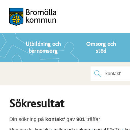
Utbildning och
Omsorg och
barnomsorg
stöd
Sökresultat
Din sökning på
kontakt'
gav
901
träffar
Menade du:
kontakt
vatten och avlopp
social&#x27;
ko