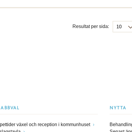
Resultat per sida:
NABBVAL
NYTTA
pettider växel och reception i kommunhuset
Behandling
slagstavla
Senast än