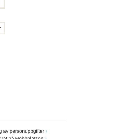
 av personuppgifter
drat på webbplatsen