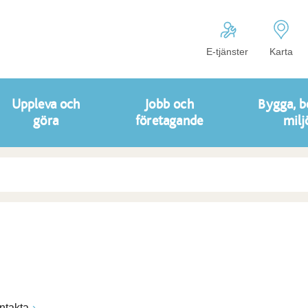
E-tjänster
Karta
Uppleva och
Jobb och
Bygga, b
göra
företagande
milj
ntakta