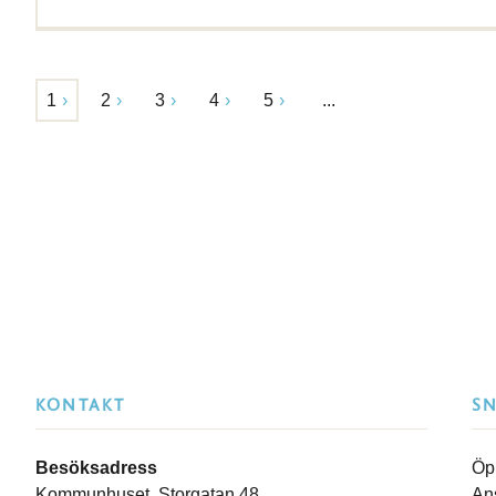
1
2
3
4
5
...
KONTAKT
S
Besöksadress
Öp
Kommunhuset, Storgatan 48
An