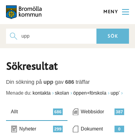
MENY
Sökresultat
Din sökning på
upp
gav
686
träffar
Menade du:
kontakta
skolan
öppen+förskola
upp'
Allt
Webbsidor
686
387
Nyheter
Dokument
299
0