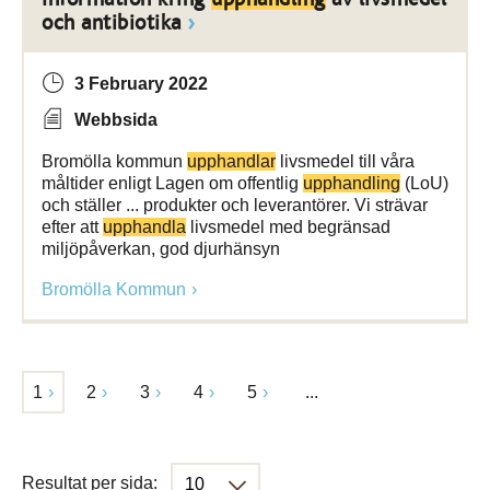
och antibiotika
3 February 2022
Webbsida
Bromölla kommun
upphandlar
livsmedel till våra
måltider enligt Lagen om offentlig
upphandling
(LoU)
och ställer ... produkter och leverantörer. Vi strävar
efter att
upphandla
livsmedel med begränsad
miljöpåverkan, god djurhänsyn
Bromölla Kommun
1
2
3
4
5
...
Resultat per sida: