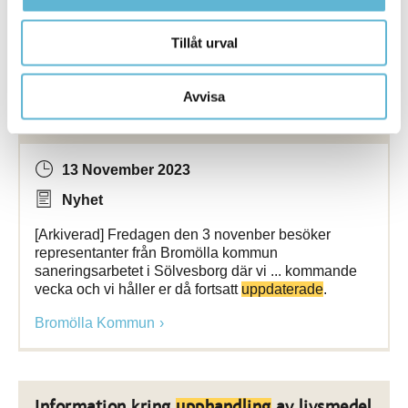
Bromölla Kommun
Tillåt urval
Avvisa
[Arkiverad]
Uppdatering
gällande
fartygsolyckan i Pukaviksbukten
13 November 2023
Nyhet
[Arkiverad] Fredagen den 3 novenber besöker
representanter från Bromölla kommun
saneringsarbetet i Sölvesborg där vi ... kommande
vecka och vi håller er då fortsatt
uppdaterade
.
Bromölla Kommun
Information kring
upphandling
av livsmedel