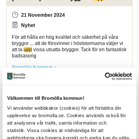
21 November 2024
Nyhet
För att hålla en hög kvalitet och säkerhet på våra
bryggor ... att de försvinner i höststormarna väljer vi
att ta
upp
vissa utsatta bryggor. Tack för en fantastisk
badsäsong
Bromölla Kommun
[Arkiverad] Beredskap gällande snöröjning
Välkommen till Bromölla kommun!
uppstartad
Vi använder webbkakor (cookies) för att förbättra din
upplevelse av bromolla.se. Cookies används också för
9 December 2024
att analysera vår trafik, samla information och
statistik. Vissa cookies är nödvändiga för att
Nyhet
webbsidorna ska fungera korrekt och andra kan du välja