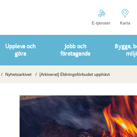
E-tjänster
Karta
Uppleva och
Jobb och
Bygga, b
göra
företagande
milj
Nyhetsarkivet
[Arkiverat] Eldningsförbudet upphävt