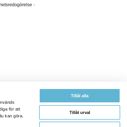
ghetsredogörelse
Tillåt alla
 används
iga för att
Tillåt urval
du kan göra.