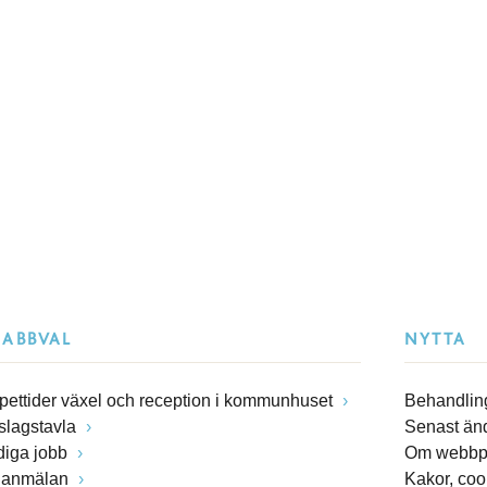
NABBVAL
NYTTA
pettider växel och reception i kommunhuset
Behandling
slagstavla
Senast än
diga jobb
Om webbp
lanmälan
Kakor, coo