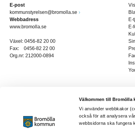
E-post
Vi
kommunstyrelsen@bromolla.se
Bl
Webbadress
E-t
www.bromolla.se
E-
Ku
Växel: 0456-82 20 00
Si
Fax: 0456-82 22 00
Pr
Org.nr: 212000-0894
Fa
In
Yo
Välkommen till Bromölla
Vi använder webbkakor (coo
också för att analysera vår
webbsidorna ska fungera ko