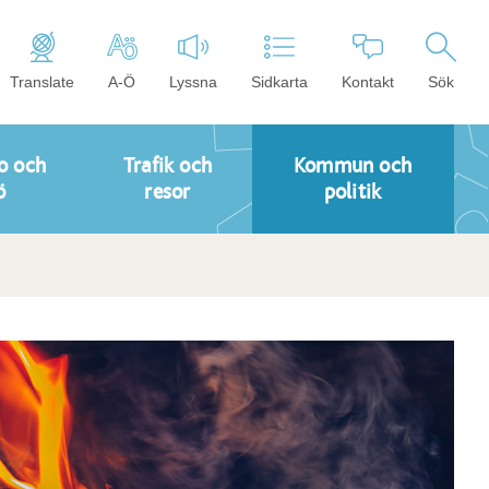
Translate
A-Ö
Lyssna
Sidkarta
Kontakt
Sök
o och
Trafik och
Kommun och
ö
resor
politik