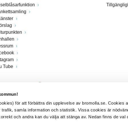
sselblåsarfunktion
Tillgängli
ankettsamling
jänster
förslag
lturpunkten
mhallen
essrum
cebook
stagram
u Tube
 kommun!
kies) för att förbättra din upplevelse av bromolla.se. Cookies
 trafik, samla information och statistik. Vissa cookies är nödvänd
rrekt och andra kan du välja att stänga av. Nedan finns de val 