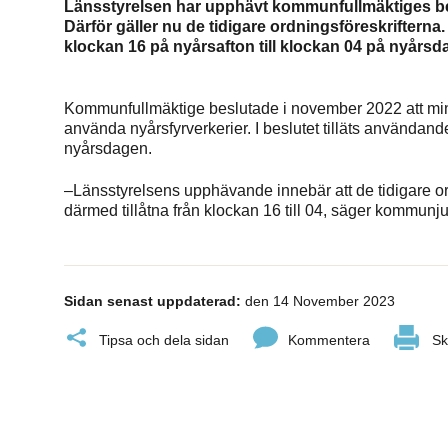
Länsstyrelsen har upphävt kommunfullmäktiges beslu
Därför gäller nu de tidigare ordningsföreskrifterna. 
klockan 16 på nyårsafton till klockan 04 på nyårs
Kommunfullmäktige beslutade i november 2022 att mins
använda nyårsfyrverkerier. I beslutet tilläts användand
nyårsdagen.
–Länsstyrelsens upphävande innebär att de tidigare ordni
därmed tillåtna från klockan 16 till 04, säger kommun
Sidan senast uppdaterad:
den 14 November 2023
Tipsa och dela sidan
Kommentera
Sk