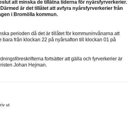
t att minska de tillåtna tiderna för nyårsfyrverkerier.
Därmed är det tillåtet att avfyra nyårsfyrverkerier från
dagen i Bromölla kommun.
ka perioden då det är tillåtet för kommuninvånarna att
e bara från klockan 22 på nyårsafton till klockan 01 på
ngsföreskrifterna fortsätter att gälla och fyrverkerier är
juristen Johan Hejman.
riv ut