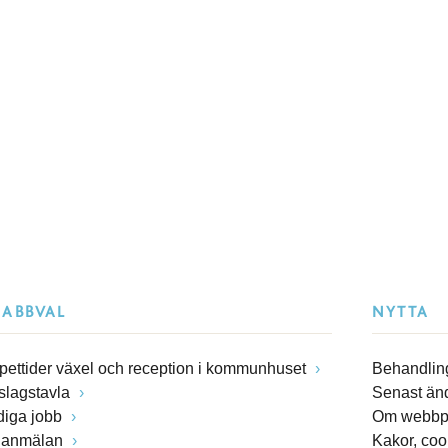
NABBVAL
NYTTA
pettider växel och reception i kommunhuset
Behandling
slagstavla
Senast än
diga jobb
Om webbp
lanmälan
Kakor, coo