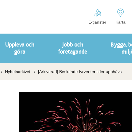
E-tjänster
Karta
Uppleva och
Jobb och
Bygga, b
göra
företagande
milj
Nyhetsarkivet
[Arkiverad] Beslutade fyrverkeritider upphävs