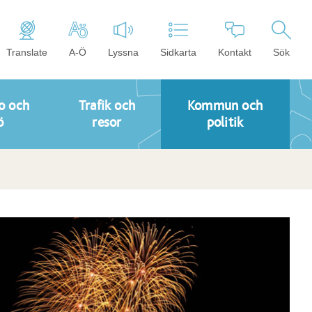
Translate
A-Ö
Lyssna
Sidkarta
Kontakt
Sök
o och
Trafik och
Kommun och
ö
resor
politik