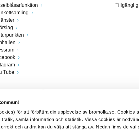
sselblåsarfunktion
Tillgängli
ankettsamling
jänster
förslag
lturpunkten
mhallen
essrum
cebook
stagram
u Tube
 kommun!
kies) för att förbättra din upplevelse av bromolla.se. Cookies
 trafik, samla information och statistik. Vissa cookies är nödvänd
rrekt och andra kan du välja att stänga av. Nedan finns de val 