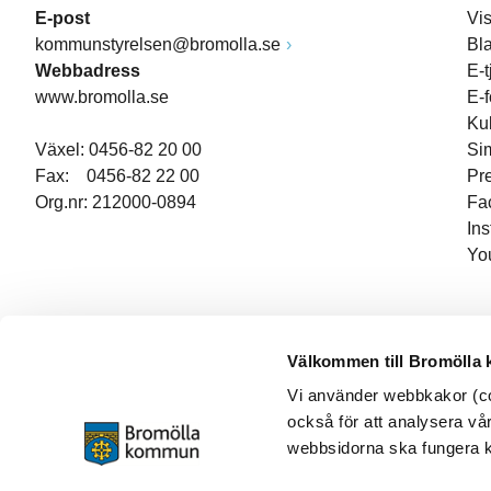
E-post
Vi
kommunstyrelsen@bromolla.se
Bl
Webbadress
E-t
www.bromolla.se
E-
Ku
Växel: 0456-82 20 00
Si
Fax: 0456-82 22 00
Pr
Org.nr: 212000-0894
Fa
In
Yo
Välkommen till Bromölla
Vi använder webbkakor (coo
också för att analysera vår
webbsidorna ska fungera ko