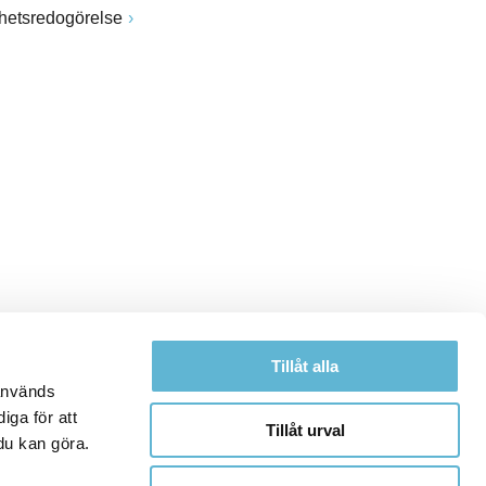
ghetsredogörelse
Tillåt alla
 används
iga för att
Tillåt urval
du kan göra.