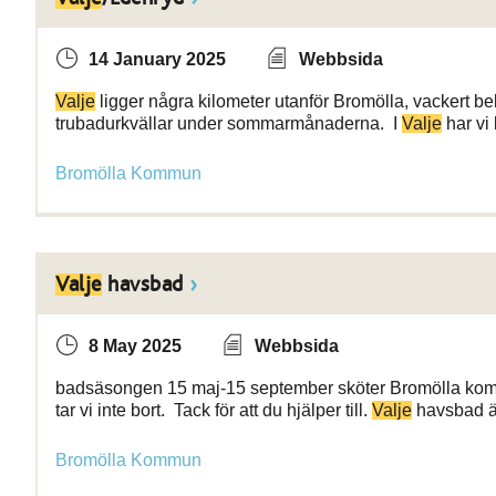
14 January 2025
Webbsida
Valje
ligger några kilometer utanför Bromölla, vackert bel
trubadurkvällar under sommarmånaderna. I
Valje
har vi
Bromölla Kommun
Valje
havsbad
8 May 2025
Webbsida
badsäsongen 15 maj-15 september sköter Bromölla k
tar vi inte bort. Tack för att du hjälper till.
Valje
havsbad är
Bromölla Kommun