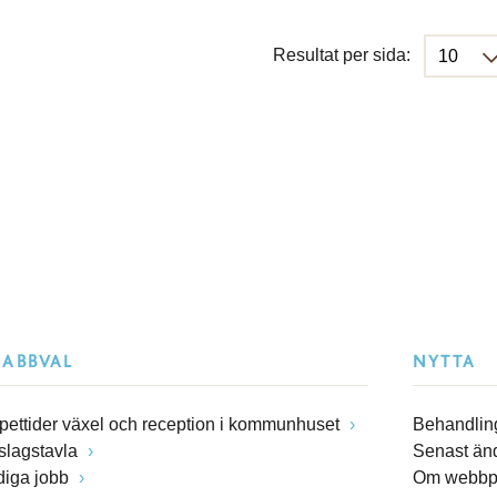
Resultat per sida:
NABBVAL
NYTTA
pettider växel och reception i kommunhuset
Behandling
slagstavla
Senast än
diga jobb
Om webbp