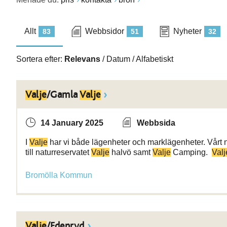
Allt
Webbsidor
Nyheter
83
51
32
Sortera efter:
Relevans
/
Datum
/
Alfabetiskt
Valje
/Gamla
Valje
14 January 2025
Webbsida
I
Valje
har vi både lägenheter och marklägenheter. Vårt n
till naturreservatet
Valje
halvö samt
Valje
Camping.
Valj
Bromölla Kommun
Valje
/Edenryd