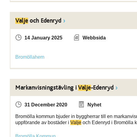
Valje
och Edenryd
14 January 2025
Webbsida
Bromöllahem
Markanvisningstävling i
Valje
-Edenryd
31 December 2020
Nyhet
Bromölla kommun bjuder in byggherrar till en markanvisn
uppförande av bostäder i
Valje
och Edenryd i Bromölla ko
Bromölla Kommun