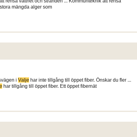
 rensa vattnet och stranden ... Kommunteknik att rensa
 stora mängda alger som
svägen i
Valje
har inte tillgång till öppet fiber. Önskar du fler ...
e
har tillgång till öppet fiber. Ett öppet fibernät