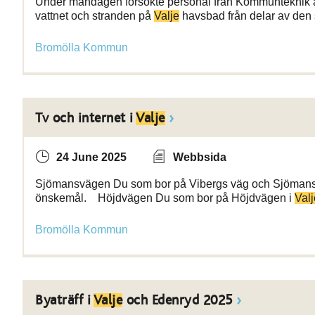
Under måndagen försökte personal från Kommunteknik att
vattnet och stranden på
Valje
havsbad från delar av den
Bromölla Kommun
Tv och internet i
Valje
24 June 2025
Webbsida
Sjömansvägen Du som bor på Vibergs väg och Sjöman
önskemål. Höjdvägen Du som bor på Höjdvägen i
Valj
Bromölla Kommun
Byaträff i
Valje
och Edenryd 2025