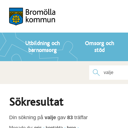
Utbildning och
Omsorg och
barnomsorg
stöd
Sökresultat
Din sökning på
valje
gav
83
träffar
Menade du:
pris
kontakta
bron