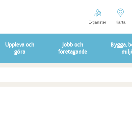
E-tjänster
Karta
Uppleva och
Jobb och
Bygga, b
göra
företagande
milj