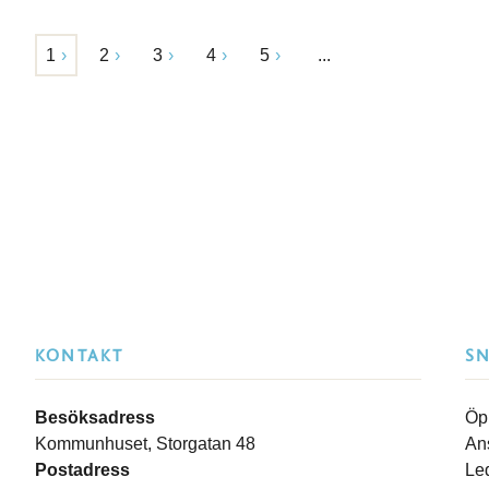
1
2
3
4
5
...
KONTAKT
S
Besöksadress
Öp
Kommunhuset, Storgatan 48
An
Postadress
Le