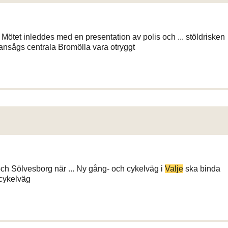
. Mötet inleddes med en presentation av polis och ... stöldrisken
nsågs centrala Bromölla vara otryggt
ch Sölvesborg när ... Ny gång- och cykelväg i
Valje
ska binda
cykelväg