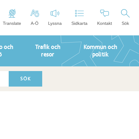
Translate
A-Ö
Lyssna
Sidkarta
Kontakt
Sök
o och
Trafik och
Kommun och
ö
resor
politik