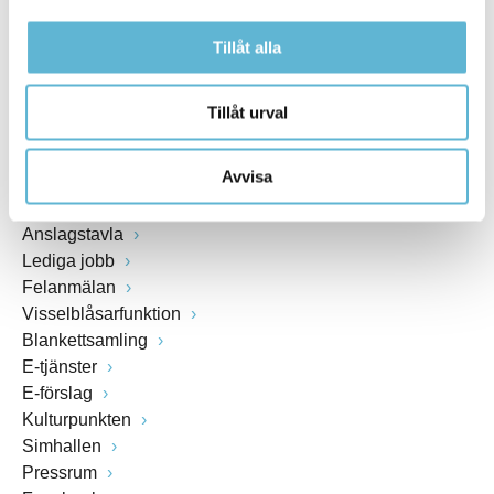
Växel: 0456-82 20 00
Tillåt alla
Fax: 0456-82 22 00
Org.nr: 212000-0894
Tillåt urval
SNABBVAL
Avvisa
Öppettider växel och reception i kommunhuset
Anslagstavla
Lediga jobb
Felanmälan
Visselblåsarfunktion
Blankettsamling
E-tjänster
E-förslag
Kulturpunkten
Simhallen
Pressrum