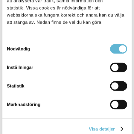
att analysera vår trafik, samla information och
statistik. Vissa cookies är nödvändiga för att
webbsidorna ska fungera korrekt och andra kan du välja
att stänga av. Nedan finns de val du kan göra.
Samtyckesval
Nödvändig
KONTAKT
Inställningar
Besöksadress
Kommunhuset, Storgatan 48
Statistik
Postadress
Box 18, 295 21 Bromölla
Marknadsföring
E-post
kommunstyrelsen@bromolla.se
Webbadress
www.bromolla.se
Visa detaljer