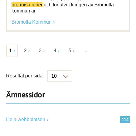
organisationer
och för utvecklingen av Bromölla
kommun är
Bromölla Kommun
1
2
3
4
5
...
Resultat per sida:
Ämnessidor
Hela webbplatsen
114