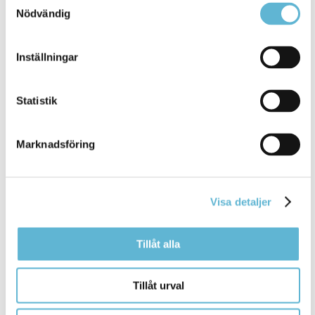
Nödvändig
Rådet för funktionshinderfrågor
Inställningar
10 January 2025
Statistik
Webbsida
och en kontaktkanal mellan kommun och
Marknadsföring
funktionsrättsorganisationer
. Ledamöterna i Rådet
för funktionshinderfrågor ... politiker samt
representanter från
funktionsrättsorganisationerna
.
Rådet för funktionshinderfrågor är
Visa detaljer
Bromölla Kommun
Tillåt alla
Tillåt urval
Brottsofferjouren