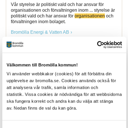
Vår styrelse är politiskt vald och har ansvar för
organisationen och förvaltningen inom ... styrelse är
politiskt vald och har ansvar för
organisationen
och
förvaltningen inom bolaget.
Bromölla Energi & Vatten AB
Styrelsesida
Välkommen till Bromölla kommun!
Vi använder webbkakor (cookies) för att förbättra din
13 January 2025
upplevelse av bromolla.se. Cookies används också för
Webbsida
att analysera vår trafik, samla information och
statistik. Vissa cookies är nödvändiga för att webbsidorna
Vår styrelse är politiskt vald och har ansvar för
organisationen och förvaltningen inom ... styrelse är
ska fungera korrekt och andra kan du välja att stänga
politiskt vald och har ansvar för
organisationen
och
av. Nedan finns de val du kan göra.
förvaltningen inom bolaget.
Bromölla Energi & Vatten AB
Samtyckesval