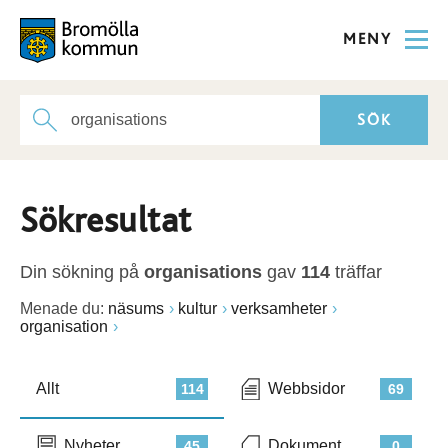
MENY
Sökresultat
Din sökning på
organisations
gav
114
träffar
Menade du:
näsums
kultur
verksamheter
organisation
Allt
Webbsidor
114
69
Nyheter
Dokument
45
0