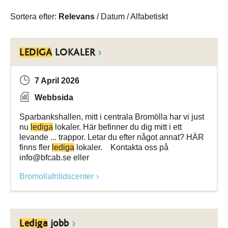
Sortera efter:
Relevans
/
Datum
/
Alfabetiskt
LEDIGA
LOKALER
7 April 2026
Webbsida
Sparbankshallen, mitt i centrala Bromölla har vi just
nu
lediga
lokaler. Här befinner du dig mitt i ett
levande ... trappor. Letar du efter något annat? HÄR
finns fler
lediga
lokaler. Kontakta oss på
info@bfcab.se eller
Bromollafritidscenter
Lediga
jobb