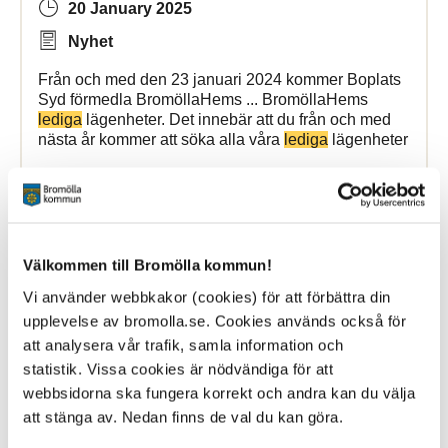
20 January 2025
Nyhet
Från och med den 23 januari 2024 kommer Boplats
Syd förmedla BromöllaHems ... BromöllaHems
lediga
lägenheter. Det innebär att du från och med
nästa år kommer att söka alla våra
lediga
lägenheter
Bromölla Kommun
Välkommen till Bromölla kommun!
[Arkiverad] Nu är det påsklov!
Vi använder webbkakor (cookies) för att förbättra din
upplevelse av bromolla.se. Cookies används också för
24 March 2026
att analysera vår trafik, samla information och
Nyhet
statistik. Vissa cookies är nödvändiga för att
webbsidorna ska fungera korrekt och andra kan du välja
Våren är på ingång och med den även påsklovet.
Det erbjuds ... påsklovet. Det erbjuds en del gratis
att stänga av. Nedan finns de val du kan göra.
aktiviteter för
påsklediga
barn och unga. Hoppas att