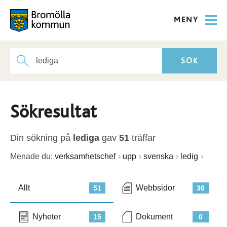
MENY
Sökresultat
Din sökning på
lediga
gav
51
träffar
Menade du:
verksamhetschef
upp
svenska
ledig
Allt
Webbsidor
51
36
Nyheter
Dokument
15
0