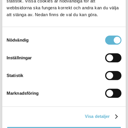
15 September 2025
statistik. Vissa cookies är nödvändiga för att
webbsidorna ska fungera korrekt och andra kan du välja
Webbsida
att stänga av. Nedan finns de val du kan göra.
Börjesdotter Tedenlid,
verksamhetschef
Stöd och
omsorg Patrik Grimmesjö,
verksamhetschef
Utbildning Anders ... Nilsson, funktionschef IFO
Samtyckesval
Johan Ohlsson,
verksamhetschef
Nödvändig
Samhällsutveckling och service Ida Karlsson
Bromölla Kommun
Inställningar
Statistik
Bekräftat covid-19-fall inom Vård och
omsorg
Marknadsföring
29 October 2020
Nyhet
Visa detaljer
varje dag, för att förhindra smitta, säger