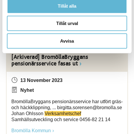
verksamhetschef
Susanna W Sjöbring. Alla
Tillåt alla
medarbetare följer ... från besök på våra särskilda
boenden, säger
verksamhetschef
Susanna W
Sjöbring. Detaljerad information
Tillåt urval
Bromölla Kommun
Avvisa
[Arkiverad] BromöllaBryggans
pensionärsservice fasas ut
13 November 2023
Nyhet
BromöllaBryggans pensionärsservice har utfört gräs-
och häckklippning, ... birgitta.sorensen@bromolla.se
Johan Ohlsson
Verksamhetschef
Samhällsutveckling och service 0456-82 21 14
Bromölla Kommun