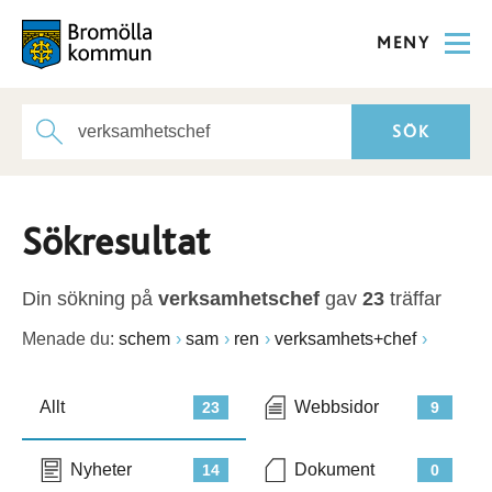
MENY
Sökresultat
Din sökning på
verksamhetschef
gav
23
träffar
Menade du:
schem
sam
ren
verksamhets+chef
Allt
Webbsidor
23
9
Nyheter
Dokument
14
0