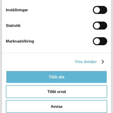
Kommentera
Inställningar
Skriv ut
Statistik
Marknadsföring
Visa detaljer
KONTAKT
Tillåt alla
Besöksadress
Kommunhuset, Storgatan 48
Tillåt urval
Postadress
Box 18, 295 21 Bromölla
Avvisa
E-post