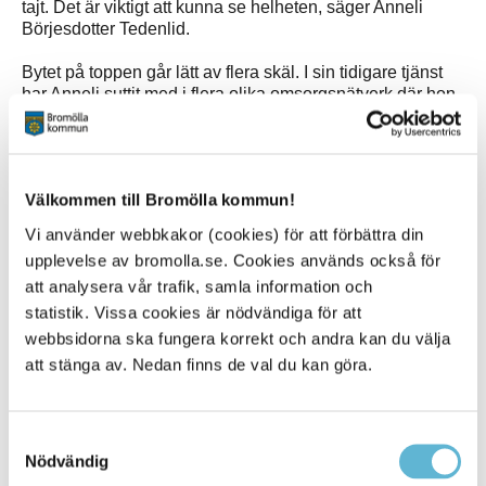
tajt. Det är viktigt att kunna se helheten, säger Anneli
Börjesdotter Tedenlid.
Bytet på toppen går lätt av flera skäl. I sin tidigare tjänst
har Anneli suttit med i flera olika omsorgsnätverk där hon
lärt känna Susanna. Så överlämningen kan koncentreras
till det som händer inne i kommunen. Den kommande
tiden kan förstås bli tuff, inte minst genom ekonomiska
utmaningar. Men förutsättningarna är ändå goda.
Välkommen till Bromölla kommun!
–Jag har fått en positiv bild av verksamheten jag ska
Vi använder webbkakor (cookies) för att förbättra din
ansvara för. Alla lyssnar och det finns en vilja och höjd i
upplevelse av bromolla.se. Cookies används också för
diskussionen. Det finns verkligen en otrolig erfarenhet
att analysera vår trafik, samla information och
bland både chefer och medarbetare, säger Anneli
Börjesdotter Tedenlid.
statistik. Vissa cookies är nödvändiga för att
webbsidorna ska fungera korrekt och andra kan du välja
att stänga av. Nedan finns de val du kan göra.
Sidan senast uppdaterad:
den 1 December 2023
Samtyckesval
Tipsa och dela sidan
Nödvändig