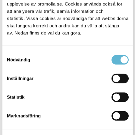
Alla platser
901
upplevelse av bromolla.se. Cookies används också för
att analysera vår trafik, samla information och
statistik. Vissa cookies är nödvändiga för att webbsidorna
ska fungera korrekt och andra kan du välja att stänga
av. Nedan finns de val du kan göra.
Samtyckesval
Nödvändig
Inställningar
KONTAKT
Besöksadress
Statistik
Kommunhuset, Storgatan 48
Postadress
Marknadsföring
Box 18, 295 21 Bromölla
E-post
kommunstyrelsen@bromolla.se