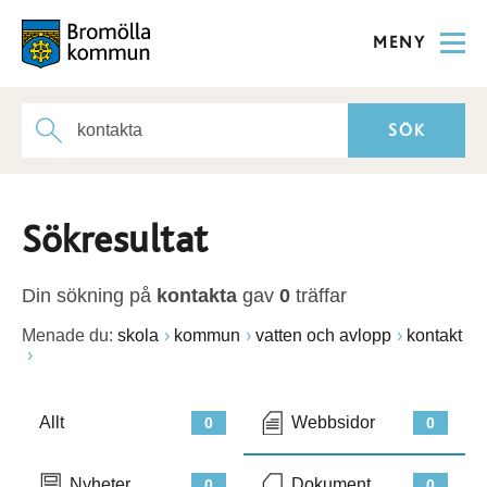
MENY
Sökresultat
Din sökning på
kontakta
gav
0
träffar
Menade du:
skola
kommun
vatten och avlopp
kontakt
Allt
Webbsidor
0
0
Nyheter
Dokument
0
0