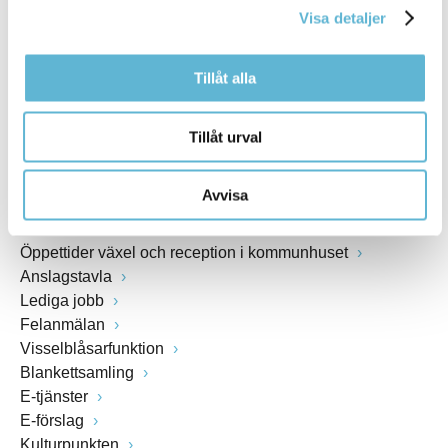
Webbadress
Visa detaljer
www.bromolla.se
Tillåt alla
Växel: 0456-82 20 00
Fax: 0456-82 22 00
Tillåt urval
Org.nr: 212000-0894
Avvisa
SNABBVAL
Öppettider växel och reception i kommunhuset
Anslagstavla
Lediga jobb
Felanmälan
Visselblåsarfunktion
Blankettsamling
E-tjänster
E-förslag
Kulturpunkten