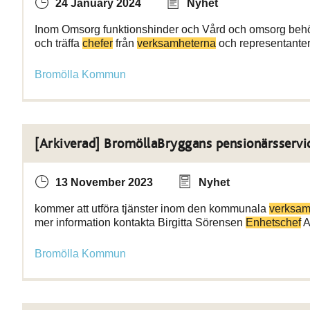
24 January 2024
Nyhet
Inom Omsorg funktionshinder och Vård och omsorg behöve
och träffa
chefer
från
verksamheterna
och representante
Bromölla Kommun
[Arkiverad] BromöllaBryggans pensionärsservic
13 November 2023
Nyhet
kommer att utföra tjänster inom den kommunala
verksam
mer information kontakta Birgitta Sörensen
Enhetschef
A
Bromölla Kommun