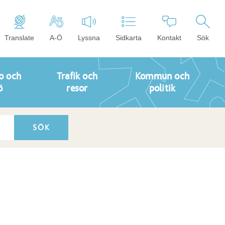
Translate
A-Ö
Lyssna
Sidkarta
Kontakt
Sök
o och
Trafik och
Kommun och
ö
resor
politik