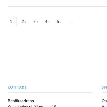
1
2
3
4
5
...
KONTAKT
S
Besöksadress
Öp
Kommunhuset, Storgatan 48
An