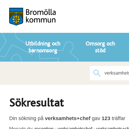
Utbildning och
Omsorg och
barnomsorg
stöd
Sökresultat
Din sökning på
verksamhets+chef
gav
123
träffar
Menade du:
reception
verksamhetschef
verksamhets+ch