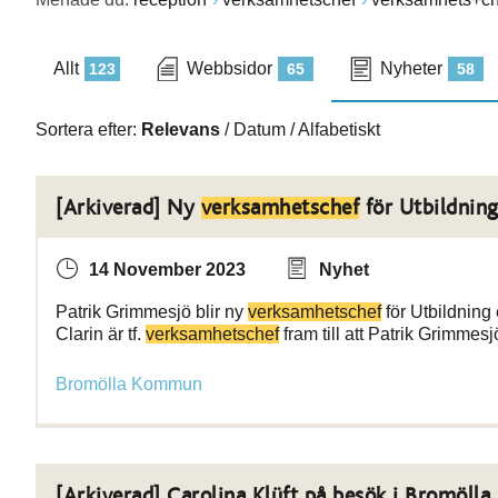
Allt
Webbsidor
Nyheter
123
65
58
Sortera efter:
Relevans
/
Datum
/
Alfabetiskt
[Arkiverad] Ny
verksamhetschef
för Utbildnin
14 November 2023
Nyhet
Patrik Grimmesjö blir ny
verksamhetschef
för Utbildning
Clarin är tf.
verksamhetschef
fram till att Patrik Grimmesjö
Bromölla Kommun
[Arkiverad] Carolina Klüft på besök i Bromöl