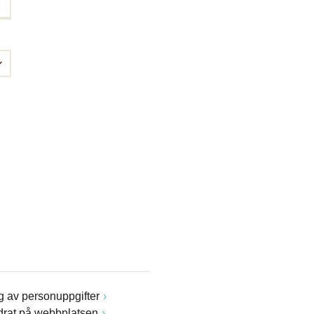
 av personuppgifter
drat på webbplatsen