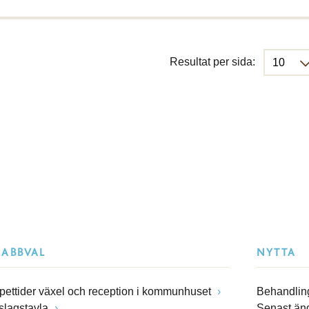
Resultat per sida:
NABBVAL
NYTTA
pettider växel och reception i kommunhuset
Behandling
slagstavla
Senast än