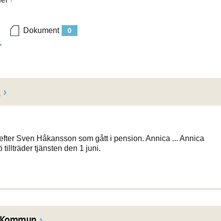
Dokument
0
g
 efter Sven Håkansson som gått i pension. Annica ... Annica
 tillträder tjänsten den 1 juni.
la Kommun