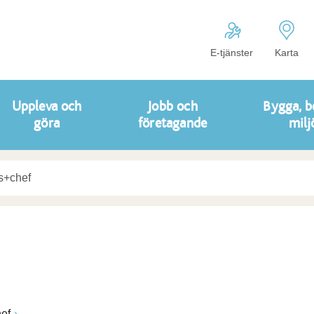
E-tjänster
Karta
Uppleva och
Jobb och
Bygga, b
göra
företagande
milj
ef