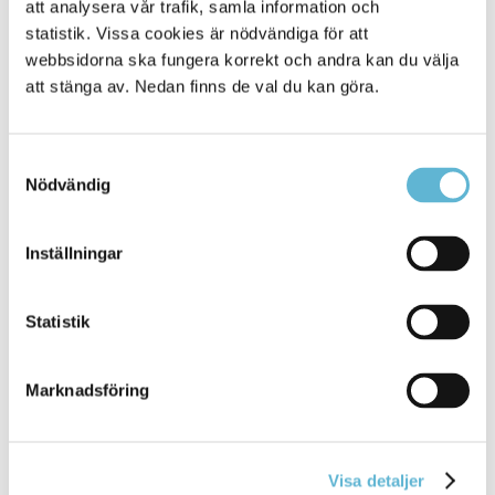
att analysera vår trafik, samla information och
statistik. Vissa cookies är nödvändiga för att
webbsidorna ska fungera korrekt och andra kan du välja
att stänga av. Nedan finns de val du kan göra.
Samtyckesval
Nödvändig
KONTAKT
Inställningar
Besöksadress
Kommunhuset, Storgatan 48
Statistik
Postadress
Box 18, 295 21 Bromölla
Marknadsföring
E-post
kommunstyrelsen@bromolla.se
Webbadress
www.bromolla.se
Visa detaljer