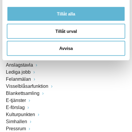
Växel: 0456-82 20 00
Tillåt alla
Fax: 0456-82 22 00
Org.nr: 212000-0894
Tillåt urval
SNABBVAL
Avvisa
Öppettider växel och reception i kommunhuset
Anslagstavla
Lediga jobb
Felanmälan
Visselblåsarfunktion
Blankettsamling
E-tjänster
E-förslag
Kulturpunkten
Simhallen
Pressrum