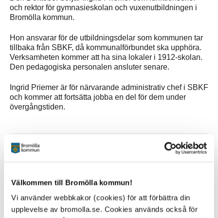
och rektor för gymnasieskolan och vuxenutbildningen i
Bromölla kommun.
Hon ansvarar för de utbildningsdelar som kommunen tar
tillbaka från SBKF, då kommunalförbundet ska upphöra.
Verksamheten kommer att ha sina lokaler i 1912-skolan.
Den pedagogiska personalen ansluter senare.
Ingrid Priemer är för närvarande administrativ chef i SBKF
och kommer att fortsätta jobba en del för dem under
övergångstiden.
Sidan senast uppdaterad:
den 11 April 2024
Tipsa och dela sidan
Välkommen till Bromölla kommun!
Kommentera
Vi använder webbkakor (cookies) för att förbättra din
upplevelse av bromolla.se. Cookies används också för
Skriv ut