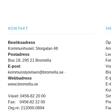
KONTAKT
S
Besöksadress
Öp
Kommunhuset, Storgatan 48
An
Postadress
Le
Box 18, 295 21 Bromölla
Fe
E-post
Vi
kommunstyrelsen@bromolla.se
Bl
Webbadress
E-t
www.bromolla.se
E-
Ku
Växel: 0456-82 20 00
Si
Fax: 0456-82 22 00
Pr
Org.nr: 212000-0894
Fa