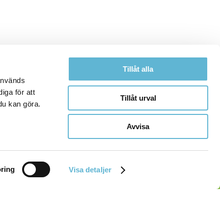
Tillåt alla
 används
iga för att
Tillåt urval
du kan göra.
Avvisa
ring
Visa detaljer