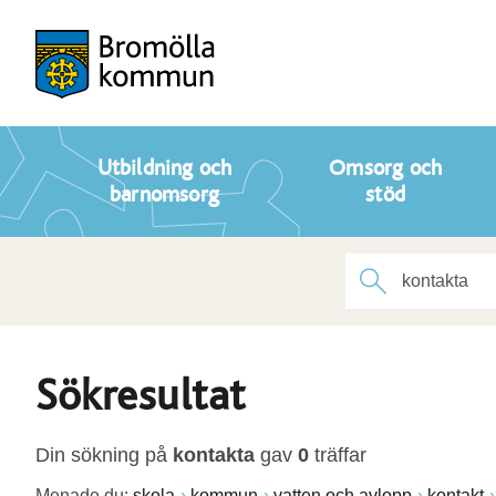
Utbildning och
Omsorg och
barnomsorg
stöd
Sökresultat
Din sökning på
kontakta
gav
0
träffar
Menade du:
skola
kommun
vatten och avlopp
kontakt