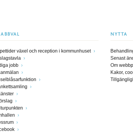
NABBVAL
NYTTA
pettider växel och reception i kommunhuset
Behandling
slagstavla
Senast än
diga jobb
Om webbp
lanmälan
Kakor, coo
sselblåsarfunktion
Tillgängli
ankettsamling
jänster
förslag
lturpunkten
mhallen
essrum
cebook