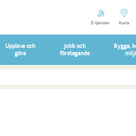
E-tjänster
Karta
Uppleva och
Jobb och
Bygga, b
göra
företagande
milj