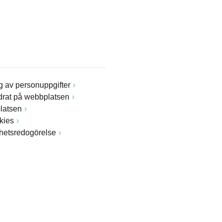
 av personuppgifter
drat på webbplatsen
latsen
kies
ghetsredogörelse