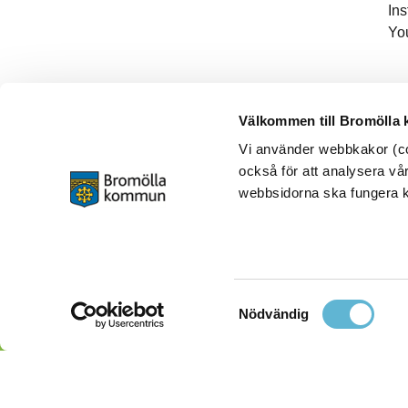
In
Yo
Välkommen till Bromölla
Vi använder webbkakor (coo
också för att analysera vår
webbsidorna ska fungera ko
Samtyckesval
Nödvändig