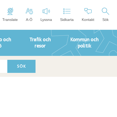
Translate
A-Ö
Lyssna
Sidkarta
Kontakt
Sök
o och
Trafik och
Kommun och
ö
resor
politik