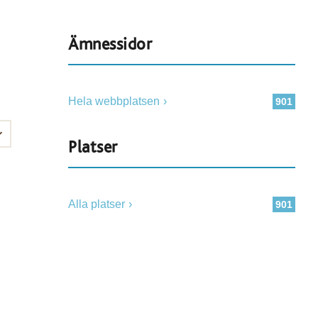
Ämnessidor
Hela webbplatsen
901
Platser
Alla platser
901