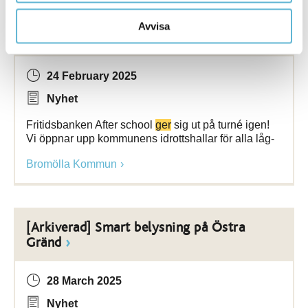
[Arkiverad] Fritidsbanken After school är
Avvisa
tillbaka!
24 February 2025
Nyhet
Fritidsbanken After school
ger
sig ut på turné igen!
Vi öppnar upp kommunens idrottshallar för alla låg-
Bromölla Kommun
[Arkiverad] Smart belysning på Östra
Gränd
28 March 2025
Nyhet