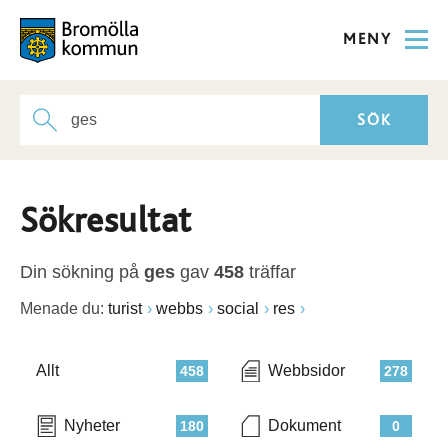
MENY
Sökresultat
Din sökning på
ges
gav
458
träffar
Menade du:
turist
webbs
social
res
Allt
Webbsidor
458
278
Nyheter
Dokument
180
0