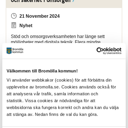
och säkerhet i omsorgen
21 November 2024
Nyhet
Stöd och omsorgsverksamheten har länge sett
möjligheter med digitala teknik. Flera mindre
satsningar har gjorts inom Vård och omsorg, men nu
är det dags för ett helhetsgrepp.
Bromölla Kommun
Välkommen till Bromölla kommun!
Vi använder webbkakor (cookies) för att förbättra din
upplevelse av bromolla.se. Cookies används också för
Heltidsarbete som norm
att analysera vår trafik, samla information och
statistik. Vissa cookies är nödvändiga för att
27 April 2020
webbsidorna ska fungera korrekt och andra kan du välja
att stänga av. Nedan finns de val du kan göra.
Nyhet
Heltidsarbete som norm ska i slutändan
ge
våra