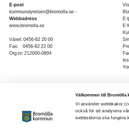
E-post
Vi
kommunstyrelsen@bromolla.se
Bl
Webbadress
E-t
www.bromolla.se
E-
Ku
Växel: 0456-82 20 00
Si
Fax: 0456-82 22 00
Pr
Org.nr: 212000-0894
Fa
In
Yo
Välkommen till Bromölla
Vi använder webbkakor (coo
också för att analysera vår
webbsidorna ska fungera ko