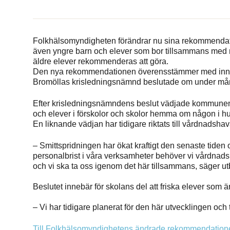
Folkhälsomyndigheten förändrar nu sina rekommendati
även yngre barn och elever som bor tillsammans med
äldre elever rekommenderas att göra.
Den nya rekommendationen överensstämmer med innehå
Bromöllas krisledningsnämnd beslutade om under m
Efter krisledningsnämndens beslut vädjade kommunens u
och elever i förskolor och skolor hemma om någon i hus
En liknande vädjan har tidigare riktats till vårdnadsh
– Smittspridningen har ökat kraftigt den senaste tiden
personalbrist i våra verksamheter behöver vi vårdnadsha
och vi ska ta oss igenom det här tillsammans, säger 
Beslutet innebär för skolans del att friska elever som
– Vi har tidigare planerat för den här utvecklingen och
Till Folkhälsomyndighetens ändrade rekommendation