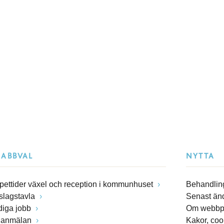
NABBVAL
NYTTA
pettider växel och reception i kommunhuset
Behandling
slagstavla
Senast än
diga jobb
Om webbp
lanmälan
Kakor, coo