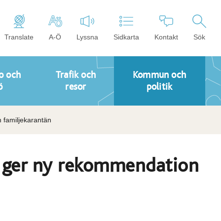
Translate
A-Ö
Lyssna
Sidkarta
Kontakt
Sök
o och
Trafik och
Kommun och
ö
resor
politik
familjekarantän
 ger ny rekommendation