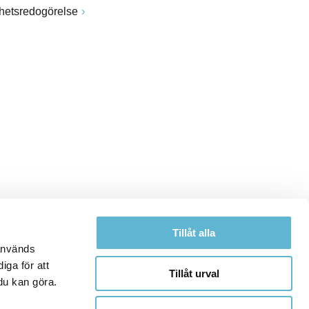
ghetsredogörelse
Tillåt alla
 används
iga för att
Tillåt urval
du kan göra.