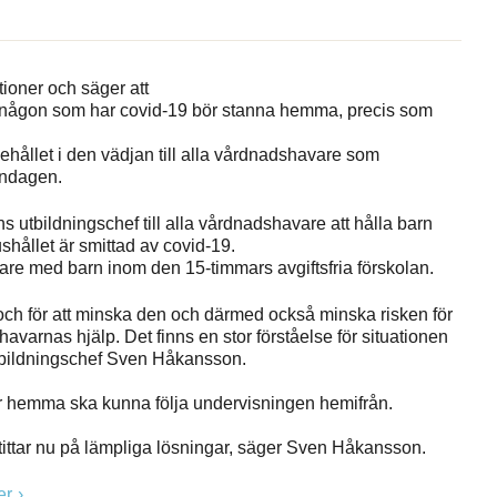
oner och säger att
 någon som har covid-19 bör stanna hemma, precis som
llet i den vädjan till alla vårdnadshavare som
åndagen.
tbildningschef till alla vårdnadshavare att hålla barn
hållet är smittad av covid-19.
avare med barn inom den 15-timmars avgiftsfria förskolan.
 och för att minska den och därmed också minska risken för
varnas hjälp. Det finns en stor förståelse för situationen
utbildningschef Sven Håkansson.
 är hemma ska kunna följa undervisningen hemifrån.
 tittar nu på lämpliga lösningar, säger Sven Håkansson.
er