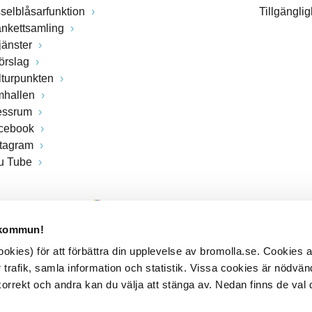
sselblåsarfunktion
Tillgängli
ankettsamling
jänster
förslag
lturpunkten
mhallen
essrum
cebook
stagram
u Tube
 kommun!
kies) för att förbättra din upplevelse av bromolla.se. Cookies
 trafik, samla information och statistik. Vissa cookies är nödvänd
rrekt och andra kan du välja att stänga av. Nedan finns de val 