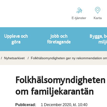
E-tjänster
Karta
Uppleva och
Jobb och
Bygga, b
göra
företagande
milj
Nyhetsarkivet
Folkhälsomyndigheten ger ny rekommendation om 
Folkhälsomyndigheten
om familjekarantän
Publicerad:
1 December 2020, kl. 10:40