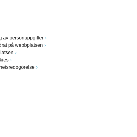
 av personuppgifter
drat på webbplatsen
latsen
kies
ghetsredogörelse