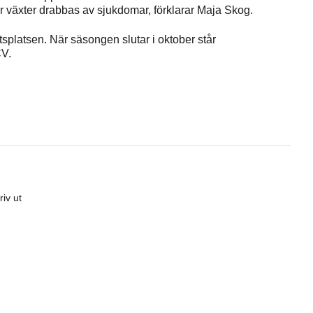
r växter drabbas av sjukdomar, förklarar Maja Skog.
splatsen. När säsongen slutar i oktober står
CV.
riv ut