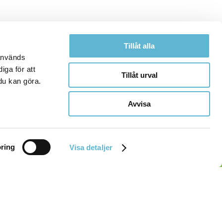
Tillåt alla
 används
iga för att
Tillåt urval
du kan göra.
Avvisa
ring
Visa detaljer