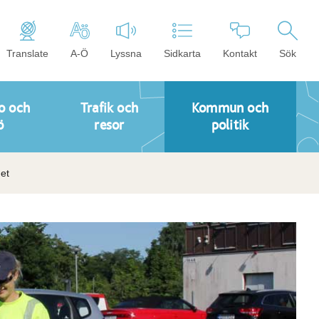
Translate
A-Ö
Lyssna
Sidkarta
Kontakt
Sök
o och
Trafik och
Kommun och
ö
resor
politik
et