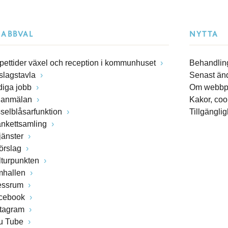
NABBVAL
NYTTA
pettider växel och reception i kommunhuset
Behandling
slagstavla
Senast än
diga jobb
Om webbp
lanmälan
Kakor, coo
sselblåsarfunktion
Tillgängli
ankettsamling
jänster
förslag
lturpunkten
mhallen
essrum
cebook
stagram
u Tube