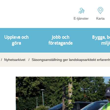
E-tjänster
Karta
Uppleva och
Jobb och
Bygga, b
göra
företagande
milj
Nyhetsarkivet
Säsongsanställning ger landskapsarkitekt erfarenh