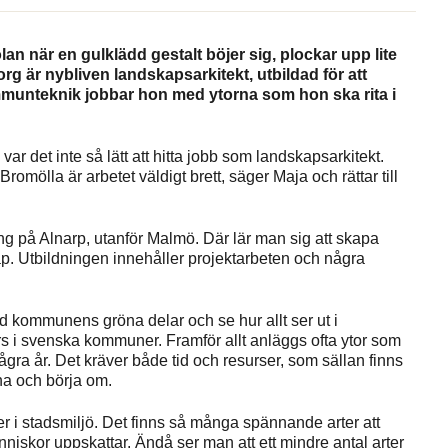
an när en gulklädd gestalt böjer sig, plockar upp lite
g är nybliven landskapsarkitekt, utbildad för att
munteknik jobbar hon med ytorna som hon ska rita i
r det inte så lätt att hitta jobb som landskapsarkitekt.
romölla är arbetet väldigt brett, säger Maja och rättar till
g på Alnarp, utanför Malmö. Där lär man sig att skapa
p. Utbildningen innehåller projektarbeten och några
 kommunens gröna delar och se hur allt ser ut i
s i svenska kommuner. Framför allt anläggs ofta ytor som
ågra år. Det kräver både tid och resurser, som sällan finns
na och börja om.
er i stadsmiljö. Det finns så många spännande arter att
nniskor uppskattar. Ändå ser man att ett mindre antal arter