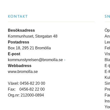
KONTAKT
S
Besöksadress
Öp
Kommunhuset, Storgatan 48
An
Postadress
Le
Box 18, 295 21 Bromölla
Fe
E-post
Vi
kommunstyrelsen@bromolla.se
Bl
Webbadress
E-t
www.bromolla.se
E-
Ku
Växel: 0456-82 20 00
Si
Fax: 0456-82 22 00
Pr
Org.nr: 212000-0894
Fa
In
Yo