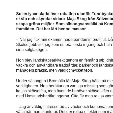
Solen lyser starkt över rabatten utanför Tunnbyskol
skräp och skyndar vidare. Maja Skog från Sölvesbor
skapa gröna miljöer. Som säsongsanställd på Kom
framtiden. Det har lärt henne massor.
– När jag fick min examen hade pandemin brutit ut. Då va
Skötseljobb ser jag som en bra första ingång och här i B
sina solglasögon.
Hon blev landskapsarkitekt genom en femårig utbildnin
vackra och användbara trädgårdar, parker och landska
månaders praktik, men väldigt mycket teori.
Under säsongen i Bromölla får Maja Skog hålla på med
verkligheten. Hon berättar om vanliga misstag som gör
kallas skötselfria, men även de behöver skötsel efter n
med i kostnadsberäkningarna. Ofta får man rensa ytor
– Jag är väldigt intresserad av växter och kombination
välja när man planterar. Det ger roliga effekter som mä