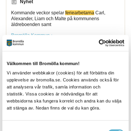
Nyhet
Kommande veckor spelar
feriearbetarna
Carl,
Alexander, Liam och Malte på kommunens
äldreboenden samt
Bromölla Kommun
Information till dig som blir erbjuden
Välkommen till Bromölla kommun!
feriearbete
Vi använder webbkakor (cookies) för att förbättra din
upplevelse av bromolla.se. Cookies används också för
7 February 2025
att analysera vår trafik, samla information och
statistik. Vissa cookies är nödvändiga för att
Webbsida
webbsidorna ska fungera korrekt och andra kan du välja
berättar om du blir erbjuden
feriearbete
eller inte. Blir
att stänga av. Nedan finns de val du kan göra.
du erbjuden
feriearbete
framgår det vilken period ...
om du tackar ja eller nej till ditt erbjudna
feriearbete
.
Tänk på att både du och din målsman ska skriva
Samtyckesval