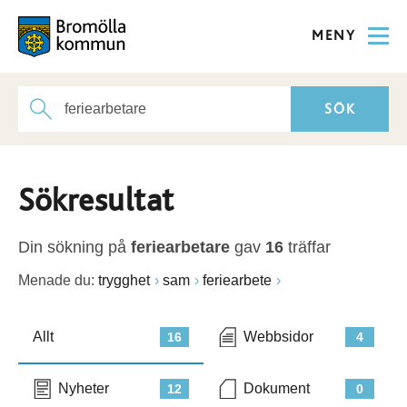
MENY
Sökresultat
Din sökning på
feriearbetare
gav
16
träffar
Menade du:
trygghet
sam
feriearbete
Allt
Webbsidor
16
4
Nyheter
Dokument
12
0