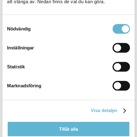
att stänga av. Nedan finns de val du kan göra.
KONTAKT
Samtyckesval
Nödvändig
Besöksadress
Kommunhuset, Storgatan 48
Inställningar
Postadress
Box 18, 295 21 Bromölla
E-post
Statistik
kommunstyrelsen@bromolla.se
Webbadress
Marknadsföring
www.bromolla.se
Växel: 0456-82 20 00
Fax: 0456-82 22 00
Visa detaljer
Org.nr: 212000-0894
Tillåt alla
SNABBVAL