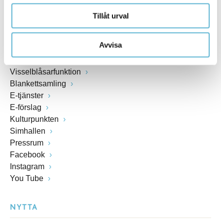
Tillåt urval
Öppettider växel och reception i kommunhuset
Anslagstavla
Avvisa
Lediga jobb
Felanmälan
Visselblåsarfunktion
Blankettsamling
E-tjänster
E-förslag
Kulturpunkten
Simhallen
Pressrum
Facebook
Instagram
You Tube
NYTTA