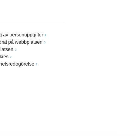
 av personuppgifter
drat på webbplatsen
latsen
kies
ghetsredogörelse