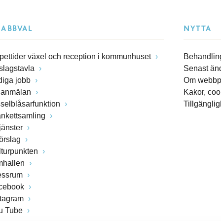
NABBVAL
NYTTA
pettider växel och reception i kommunhuset
Behandling
slagstavla
Senast än
diga jobb
Om webbp
lanmälan
Kakor, coo
sselblåsarfunktion
Tillgängli
ankettsamling
jänster
förslag
lturpunkten
mhallen
essrum
cebook
stagram
u Tube