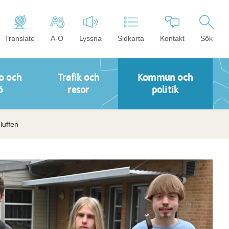
Translate
A-Ö
Lyssna
Sidkarta
Kontakt
Sök
o och
Trafik och
Kommun och
ö
resor
politik
luffen