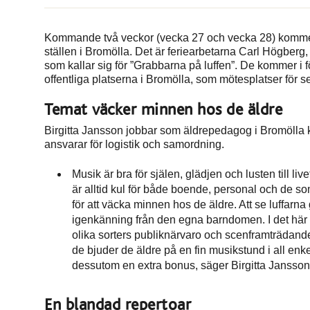
Kommande två veckor (vecka 27 och vecka 28) kommer
ställen i Bromölla. Det är feriearbetarna Carl Högbe
som kallar sig för ”Grabbarna på luffen”. De kommer 
offentliga platserna i Bromölla, som mötesplatser för s
Temat väcker minnen hos de äldre
Birgitta Jansson jobbar som äldrepedagog i Bromölla ko
ansvarar för logistik och samordning.
Musik är bra för själen, glädjen och lusten till liv
är alltid kul för både boende, personal och de som
för att väcka minnen hos de äldre. Att se luffarn
igenkänning från den egna barndomen. I det här p
olika sorters publiknärvaro och scenframträdande
de bjuder de äldre på en fin musikstund i all en
dessutom en extra bonus, säger Birgitta Jansson
En blandad repertoar