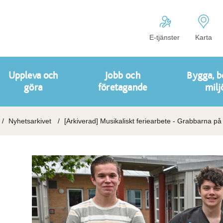
E-tjänster
Karta
Uppleva och
Jobb och
Bygga, b
göra
företagande
milj
Nyhetsarkivet
[Arkiverad] Musikaliskt feriearbete - Grabbarna på 