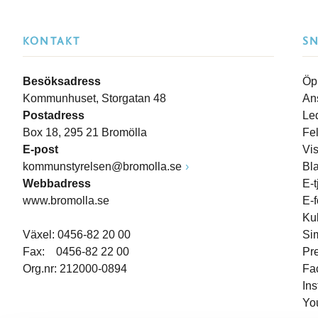
KONTAKT
S
Besöksadress
Öp
Kommunhuset, Storgatan 48
An
Postadress
Le
Box 18, 295 21 Bromölla
Fe
E-post
Vi
kommunstyrelsen@bromolla.se
Bl
Webbadress
E-t
www.bromolla.se
E-
Ku
Växel: 0456-82 20 00
Si
Fax: 0456-82 22 00
Pr
Org.nr: 212000-0894
Fa
In
Yo