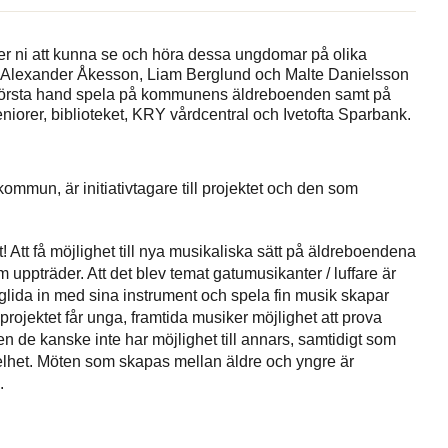
 ni att kunna se och höra dessa ungdomar på olika
rg, Alexander Åkesson, Liam Berglund och Malte Danielsson
i första hand spela på kommunens äldreboenden samt på
eniorer, biblioteket, KRY vårdcentral och Ivetofta Sparbank.
mmun, är initiativtagare till projektet och den som
et! Att få möjlighet till nya musikaliska sätt på äldreboendena
 uppträder. Att det blev temat gatumusikanter / luffare är
a glida in med sina instrument och spela fin musik skapar
rojektet får unga, framtida musiker möjlighet att prova
n de kanske inte har möjlighet till annars, samtidigt som
kelhet. Möten som skapas mellan äldre och yngre är
.