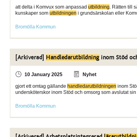
att delta i Komvux som anpassad
utbildning
. Rätten till
kunskaper som
utbildningen
i grundsärskolan eller Ko
Bromölla Kommun
[Arkiverad]
Handledarutbildning
inom Stöd oc
10 January 2025
Nyhet
gjort ett omtag gällande
handledarutbildningen
inom Stö
undersköterskor inom Stöd och omsorg som avslutat si
Bromölla Kommun
[Arkiverad] Arbetsplatsintegrerad
lärarutbildn