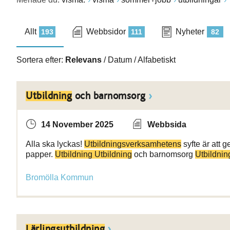
Allt
Webbsidor
Nyheter
193
111
82
Sortera efter:
Relevans
/
Datum
/
Alfabetiskt
Utbildning
och barnomsorg
14 November 2025
Webbsida
Alla ska lyckas!
Utbildningsverksamhetens
syfte är att 
papper.
Utbildning Utbildning
och barnomsorg
Utbildnin
Bromölla Kommun
Lärlingsutbildning