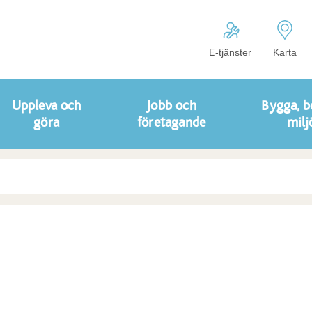
E-tjänster
Karta
Uppleva och
Jobb och
Bygga, b
göra
företagande
milj