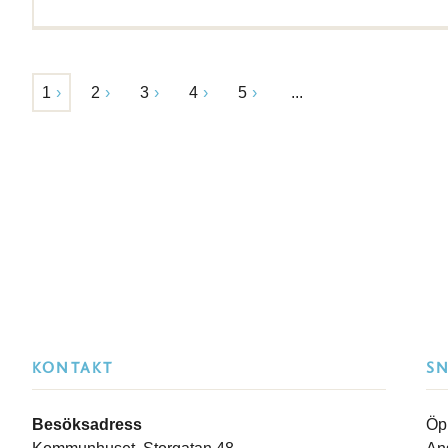
1
2
3
4
5
...
KONTAKT
S
Besöksadress
Öp