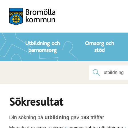
Utbildning och
Omsorg och
barnomsorg
stöd
Sökresultat
Din sökning på
utbildning
gav
193
träffar
Menade du:
visma.
visma
sommer+jobb
utbildningar