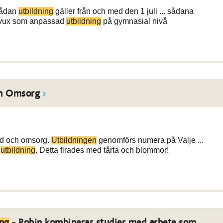
 sådan
utbildning
gäller från och med den 1 juli ... sådana
mvux som anpassad
utbildning
på gymnasial nivå
h Omsorg
d och omsorg.
Utbildningen
genomförs numera på Valje ...
n
utbildning
. Detta firades med tårta och blommor!
ing
- Robin kombinerar studier med arbete som