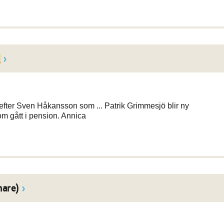
g
 efter Sven Håkansson som ... Patrik Grimmesjö blir ny
m gått i pension. Annica
nare)