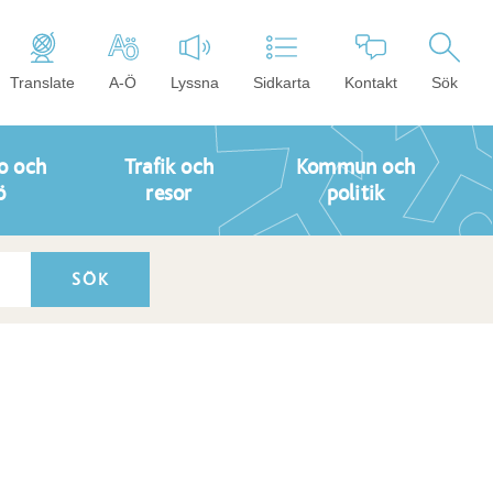
Translate
A-Ö
Lyssna
Sidkarta
Kontakt
Sök
o och
Trafik och
Kommun och
ö
resor
politik