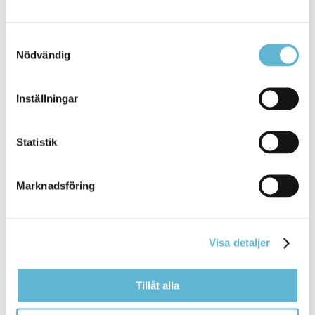
Samtyckesval
Nödvändig
Sidan senast uppdaterad:
den 26 February 2021
Inställningar
Tipsa och dela sidan
Statistik
Kommentera
Marknadsföring
Skriv ut
Visa detaljer
Tillåt alla