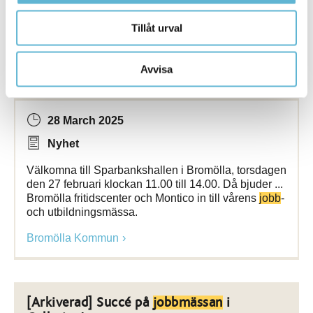
Bromölla Kommun
Tillåt urval
[Arkiverad]
Jobb
- och utbildningsmässa i
Avvisa
Bromölla kommun
28 March 2025
Nyhet
Välkomna till Sparbankshallen i Bromölla, torsdagen
den 27 februari klockan 11.00 till 14.00. Då bjuder ...
Bromölla fritidscenter och Montico in till vårens
jobb
-
och utbildningsmässa.
Bromölla Kommun
[Arkiverad] Succé på
jobbmässan
i