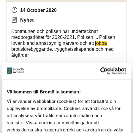
14 October 2020
Nyhet
Kommunen och polisen har undertecknat
medborgarlöftet för 2020-2021. Polisen ... Polisen
lovar bland annat synlig närvaro och att
jobba
brottsförebyggande, trygghetsskapande och med
åtgärder
Bromölla Kommun
Välkommen till Bromölla kommun!
[Arkiverad] Bromölla kommun samarbetar
med Ung Omsorg
Vi använder webbkakor (cookies) för att förbättra din
upplevelse av bromolla.se. Cookies används också för
att analysera vår trafik, samla information och
28 March 2025
statistik. Vissa cookies är nödvändiga för att
Nyhet
webbsidorna ska fungera korrekt och andra kan du välja