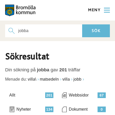
MENY
Sökresultat
Din sökning på
jobba
gav
201
träffar
Menade du:
villa\
matsedeln
villa
jobb
Allt
Webbsidor
201
67
Nyheter
Dokument
134
0