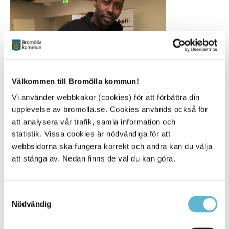
Välkommen till Bromölla kommun!
Vi använder webbkakor (cookies) för att förbättra din
upplevelse av bromolla.se. Cookies används också för
att analysera vår trafik, samla information och
statistik. Vissa cookies är nödvändiga för att
webbsidorna ska fungera korrekt och andra kan du välja
att stänga av. Nedan finns de val du kan göra.
Abubaker Mohamed på jobbmässan.
Samtyckesval
Byggnadsinspektören Therese Olsson och
Nödvändig
miljösamordnaren Anders Grundkvist jobbar på Bromölla
kommun och är en av arbetsgivarna på plats.