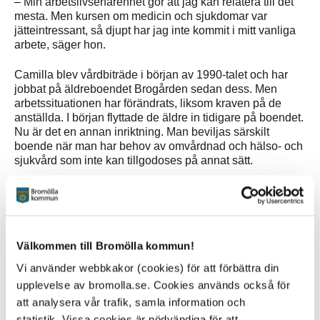
– Min arbetslivserfarenhet gör att jag kan relatera till det
mesta. Men kursen om medicin och sjukdomar var
jätteintressant, så djupt har jag inte kommit i mitt vanliga
arbete, säger hon.
Camilla blev vårdbiträde i början av 1990-talet och har
jobbat på äldreboendet Brogården sedan dess. Men
arbetssituationen har förändrats, liksom kraven på de
anställda. I början flyttade de äldre in tidigare på boendet.
Nu är det en annan inriktning. Man beviljas särskilt
boende när man har behov av omvårdnad och hälso- och
sjukvård som inte kan tillgodoses på annat sätt.
– Bromölla kommun har ett 40-tal vårdbiträden och
strävar mot att tillsvidareanställda ska ha
undersköterskeutbildning. För äldreomsorgslyftet under
2021 valde cheferna ut tolv personer som var lämpliga.
Välkommen till Bromölla kommun!
Både tillsvidareanställda och visstidsanställda som fått en
tillsvidareanställning. Vi hoppas att regeringens satsning
Vi använder webbkakor (cookies) för att förbättra din
fortsätter de kommande åren, säger HR-specialist
upplevelse av bromolla.se. Cookies används också för
Elizabeth Evertsson.
att analysera vår trafik, samla information och
I början av utbildningen validerar skolan alla tidigare
statistik. Vissa cookies är nödvändiga för att