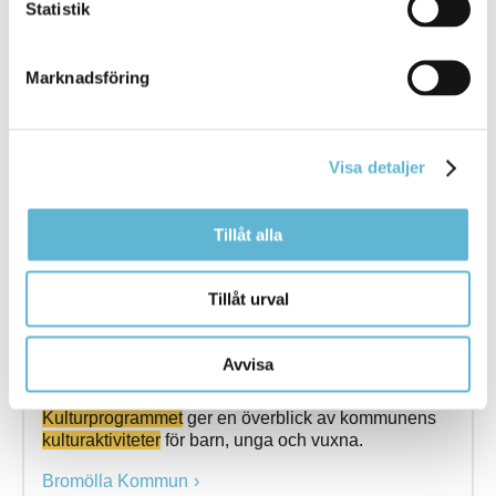
Webbsida
Statistik
Kulturpunkten
Under
Kulturpunktens
tak kan du
besöka biblioteket och turistbyrån, samt uppleva och
Marknadsföring
skapa ... skapa
kultur
i olika former. Varje vår och
höst presenterar vi ett brett och inspirerande
kulturprogram
Visa detaljer
Bromölla Kommun
Tillåt alla
Kulturprogram
Tillåt urval
8 October 2025
Avvisa
Webbsida
Kulturprogrammet
ger en överblick av kommunens
kulturaktiviteter
för barn, unga och vuxna.
Bromölla Kommun