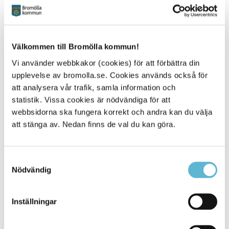
Kulturpris
Välkommen till Bromölla kommun!
Vi använder webbkakor (cookies) för att förbättra din
12 June 2025
upplevelse av bromolla.se. Cookies används också för
att analysera vår trafik, samla information och
Webbsida
statistik. Vissa cookies är nödvändiga för att
Vill du nominera någon till Bromölla kommuns
webbsidorna ska fungera korrekt och andra kan du välja
kulturpris
?
att stänga av. Nedan finns de val du kan göra.
Bromölla Kommun
Samtyckesval
Nödvändig
Kulturhus
Inställningar
22 February 2018