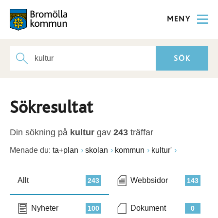
MENY
Sökresultat
Din sökning på
kultur
gav
243
träffar
Menade du:
ta+plan
skolan
kommun
kultur'
Allt
Webbsidor
243
143
Nyheter
Dokument
100
0