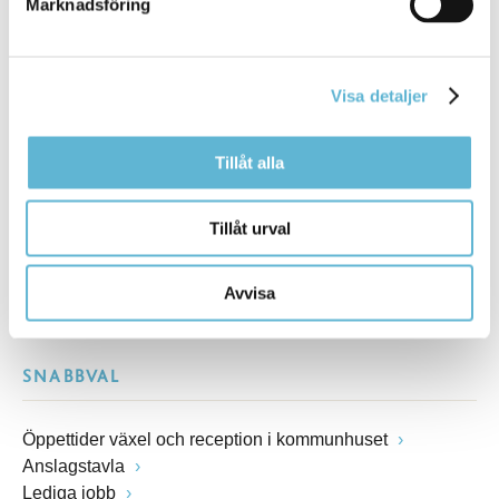
Marknadsföring
Besöksadress
Kommunhuset, Storgatan 48
Postadress
Visa detaljer
Box 18, 295 21 Bromölla
E-post
kommunstyrelsen@bromolla.se
Tillåt alla
Webbadress
www.bromolla.se
Tillåt urval
Växel: 0456-82 20 00
Fax: 0456-82 22 00
Avvisa
Org.nr: 212000-0894
SNABBVAL
Öppettider växel och reception i kommunhuset
Anslagstavla
Lediga jobb