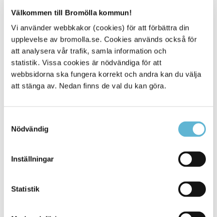
Tomas Olsson
Turist-, kultur- och fritidschef
Välkommen till Bromölla kommun!
0456-82 22 43
Vi använder webbkakor (cookies) för att förbättra din
tomas.olsson@bromolla.se
upplevelse av bromolla.se. Cookies används också för
att analysera vår trafik, samla information och
statistik. Vissa cookies är nödvändiga för att
webbsidorna ska fungera korrekt och andra kan du välja
att stänga av. Nedan finns de val du kan göra.
Sidan senast uppdaterad:
den 12 June 2025
Samtyckesval
Nödvändig
Inställningar
Statistik
KONTAKT