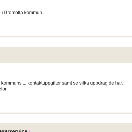
lse i Bromölla kommun.
la kommuns ... kontaktuppgifter samt se vilka uppdrag de har.
efon
agarservice