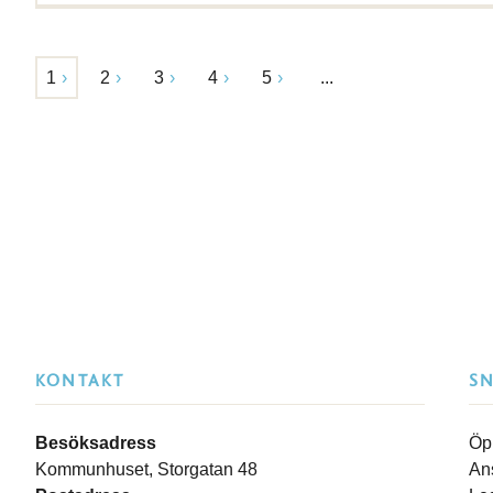
1
2
3
4
5
...
KONTAKT
S
Besöksadress
Öp
Kommunhuset, Storgatan 48
An