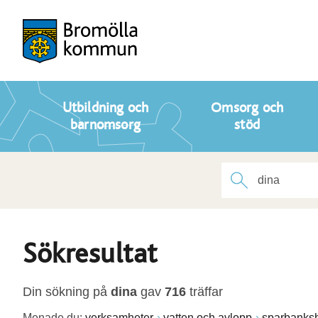
Utbildning och
Omsorg och
barnomsorg
stöd
Sökresultat
Din sökning på
dina
gav
716
träffar
Menade du:
verksamheter
vatten och avlopp
sparbanksh