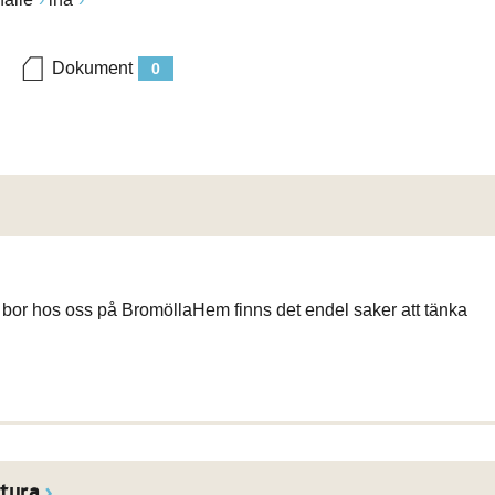
Dokument
0
u bor hos oss på BromöllaHem finns det endel saker att tänka
tura