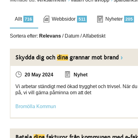
Allt
Webbsidor
Nyheter
716
511
205
Sortera efter:
Relevans
/
Datum
/
Alfabetiskt
Skydda dig och
dina
grannar mot brand
20 May 2024
Nyhet
Vi arbetar ständigt med ökad trygghet och trivsel. När d
på, vi vill gärna påminna om att det
Bromölla Kommun
Betala
dina
fakturor från kommunen med e-fak