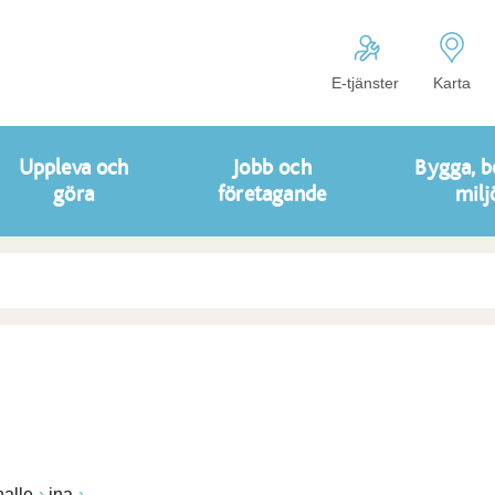
E-tjänster
Karta
Uppleva och
Jobb och
Bygga, b
göra
företagande
milj
alle
ina