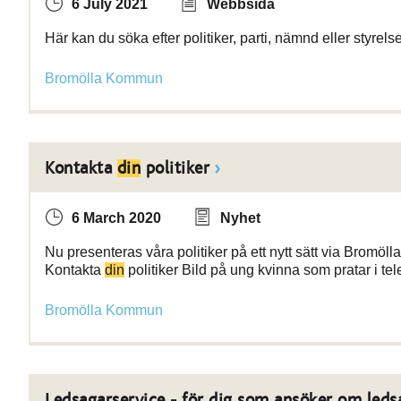
6 July 2021
Webbsida
Här kan du söka efter politiker, parti, nämnd eller styre
Bromölla Kommun
Kontakta
din
politiker
6 March 2020
Nyhet
Nu presenteras våra politiker på ett nytt sätt via Bromöl
Kontakta
din
politiker Bild på ung kvinna som pratar i tel
Bromölla Kommun
Ledsagarservice - för dig som ansöker om leds