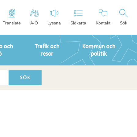
Translate
A-Ö
Lyssna
Sidkarta
Kontakt
Sök
o och
Trafik och
Kommun och
ö
resor
politik