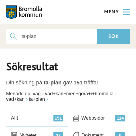
MENY
Sökresultat
Din sökning på
ta-plan
gav
151
träffar
Menade du:
väg
vad+kan+men+göra+i+bromölla
vad+kan
ta+plan
Allt
Webbsidor
151
114
Nyheter
Dokument
37
0