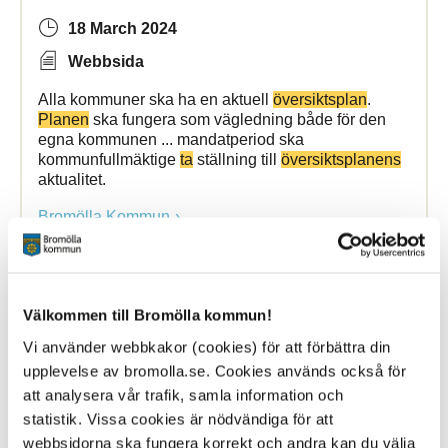
18 March 2024
Webbsida
Alla kommuner ska ha en aktuell
översiktsplan
.
Planen
ska fungera som vägledning både för den
egna kommunen ... mandatperiod ska
kommunfullmäktige
ta
ställning till
översiktsplanens
aktualitet.
Bromölla Kommun
[Arkiverad] Åsa fick jobb tack vare
Välkommen till Bromölla kommun!
kommunens jobb- och utbildningsmässa
Vi använder webbkakor (cookies) för att förbättra din
upplevelse av bromolla.se. Cookies används också för
6 March 2026
att analysera vår trafik, samla information och
statistik. Vissa cookies är nödvändiga för att
Nyhet
webbsidorna ska fungera korrekt och andra kan du välja