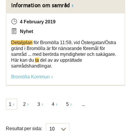
Information om samråd
4 February 2019
Nyhet
Detaljplan
för Bromölla 11:59, vid Östergatan/Östra
gränd i Bromölla är för närvarande föremål för
samråd ... med berörda myndigheter och sakägare.
Här kan du
ta
del av av upprättade
samrådshandlingar.
Bromölla Kommun
1
2
3
4
5
...
Resultat per sida: