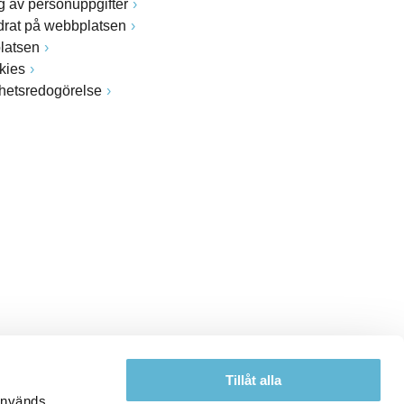
 av personuppgifter
drat på webbplatsen
latsen
kies
ghetsredogörelse
Tillåt alla
 används