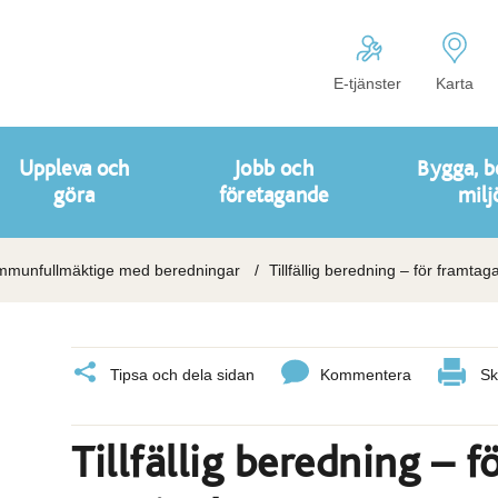
E-tjänster
Karta
Uppleva och
Jobb och
Bygga, b
göra
företagande
milj
munfullmäktige med beredningar
Tillfällig beredning – för framta
Tipsa och dela sidan
Kommentera
Sk
Tillfällig beredning – 