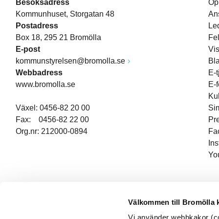
Besöksadress
Öp
Kommunhuset, Storgatan 48
An
Postadress
Le
Box 18, 295 21 Bromölla
Fe
E-post
Vi
kommunstyrelsen@bromolla.se
Bl
Webbadress
E-t
www.bromolla.se
E-
Ku
Växel: 0456-82 20 00
Si
Fax: 0456-82 22 00
Pr
Org.nr: 212000-0894
Fa
In
Yo
Välkommen till Bromölla
Vi använder webbkakor (coo