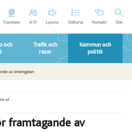
Translate
A-Ö
Lyssna
Sidkarta
Kontakt
Sök
o och
Trafik och
Kommun och
ö
resor
politik
gande av enerigplan
riv ut
för framtagande av