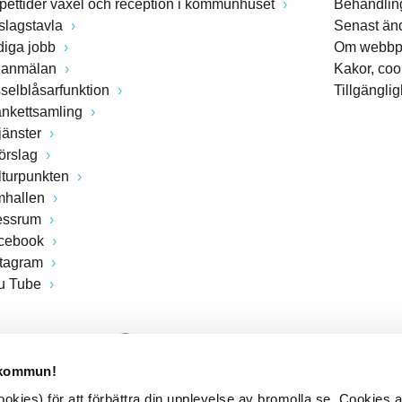
pettider växel och reception i kommunhuset
Behandling
slagstavla
Senast än
diga jobb
Om webbp
lanmälan
Kakor, coo
sselblåsarfunktion
Tillgängli
ankettsamling
jänster
förslag
lturpunkten
mhallen
essrum
cebook
stagram
u Tube
 kommun!
kies) för att förbättra din upplevelse av bromolla.se. Cookies