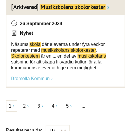
[Arkiverad]
Musikskolans skolorkester
26 September 2024
Nyhet
Näsums
skola
där eleverna under fyra veckor
repeterar med
musikskolans skolorkester
.
Skolorkestern
är en ... en del av
musikskolans
satsning för att skapa likvärdig kultur för alla
kommunens elever och ge dem möjlighet
Bromölla Kommun
1
2
3
4
5
...
Resultat per sida: