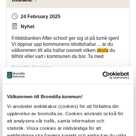
24 February 2025
Nyhet
Fritidsbanken After school ger sig ut på turné igen!
Vi öppnar upp kommunens idrottshallar ... är du
välkommen till alla hallar oavsett vilken
skola
du
tillhör eller vart i kommunen du bor. Ta med
Bromölla Kommun
[Arkiverad] Inriktning inom vård-och
Välkommen till Bromölla kommun!
omsorgsboenden
Vi använder webbkakor (cookies) för att förbättra din
upplevelse av bromolla.se. Cookies används också för
11 September 2025
att analysera vår trafik, samla information och
statistik. Vissa cookies är nödvändiga för att
Nyhet
webbsidorna ska fungera korrekt och andra kan du välja