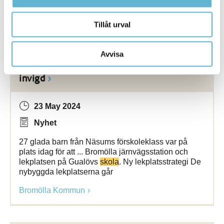
området gjordes
Bromölla Kommun
Tillåt urval
Avvisa
[Arkiverad] Lekplatsen på Öllers backe är
invigd
23 May 2024
Nyhet
27 glada barn från Näsums förskoleklass var på
plats idag för att ... Bromölla järnvägsstation och
lekplatsen på Gualövs
skola
. Ny lekplatsstrategi De
nybyggda lekplatserna går
Bromölla Kommun