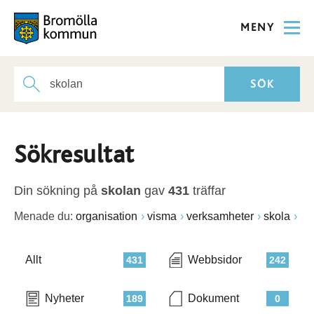
MENY
Sökresultat
Din sökning på
skolan
gav
431
träffar
Menade du:
organisation
visma
verksamheter
skola
Allt
Webbsidor
431
242
Nyheter
Dokument
189
0