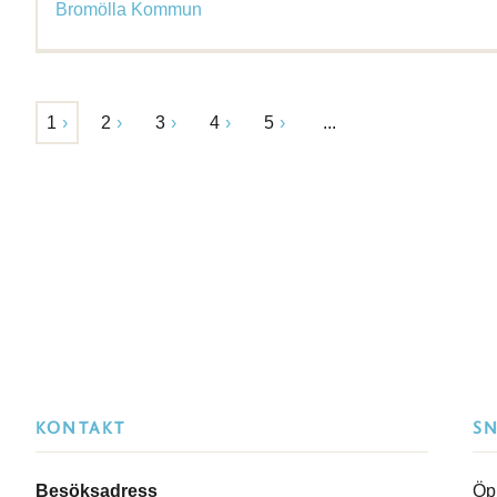
Bromölla Kommun
1
2
3
4
5
...
KONTAKT
S
Besöksadress
Öp