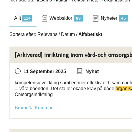
Allt
Webbsidor
Nyheter
114
69
45
Sortera efter:
Relevans
/
Datum
/
Alfabetiskt
[Arkiverad] Inriktning inom vård-och omsorgs
11 September 2025
Nyhet
kompetensutveckling samt en mer effektiv och samman
... våra boenden. Det ställer ökade krav på både
organis
Omsorgsinriktning
Bromölla Kommun