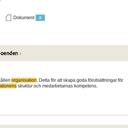
Dokument
0
boenden
hållen
organisation
. Detta för att skapa goda förutsättningar för
ationens
struktur och medarbetarnas kompetens.