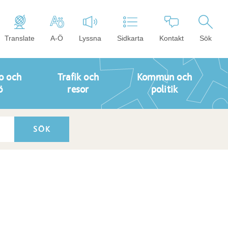
Translate
A-Ö
Lyssna
Sidkarta
Kontakt
Sök
o och
Trafik och
Kommun och
ö
resor
politik