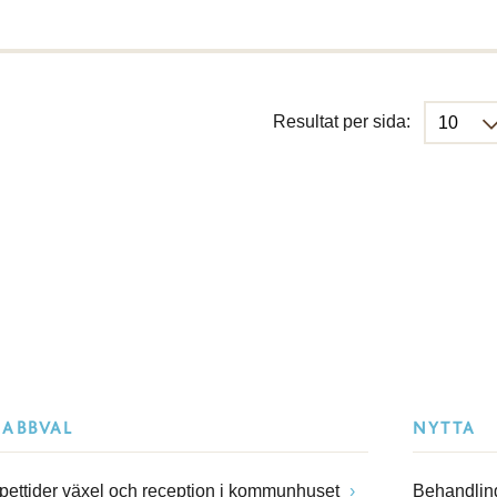
Resultat per sida:
NABBVAL
NYTTA
pettider växel och reception i kommunhuset
Behandling