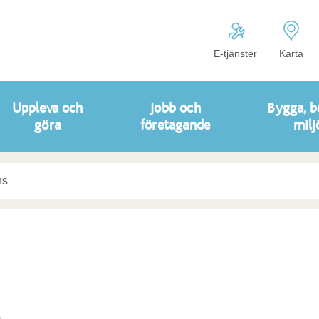
E-tjänster
Karta
Uppleva och
Jobb och
Bygga, b
göra
företagande
milj