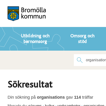
Utbildning och
Omsorg och
barnomsorg
stöd
Sökresultat
Din sökning på
organisations
gav
114
träffar
Menade du:
näsums
kultur
verksamheter
organisation