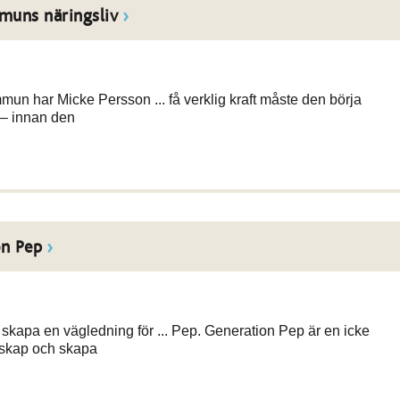
muns näringsliv
mmun har Micke Persson ... få verklig kraft måste den börja
t – innan den
on Pep
 skapa en vägledning för ... Pep. Generation Pep är en icke
nskap och skapa