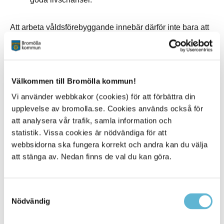
Att arbeta våldsförebyggande innebär därför inte bara att
hjälpa den som drabbas, utan också att bygga starka,
trygga och hållbara samhällen.
Välkommen till Bromölla kommun!
Hur kan du och din verksamhet
Vi använder webbkakor (cookies) för att förbättra din
bidra?
upplevelse av bromolla.se. Cookies används också för
Under kampanjveckan kan både kommunala
att analysera vår trafik, samla information och
verksamheter, företag och privatpersoner vara med och
statistik. Vissa cookies är nödvändiga för att
uppmärksamma frågan. Det kan handla om att:
webbsidorna ska fungera korrekt och andra kan du välja
att stänga av. Nedan finns de val du kan göra.
bära orangefärgade kläder
lyfta frågan i personalrum eller möten
sprida kampanjmaterial
Samtyckesval
synliggöra färgen orange i verksamhetens lokaler,
Nödvändig
digitala kanaler eller på arbetsplatsen