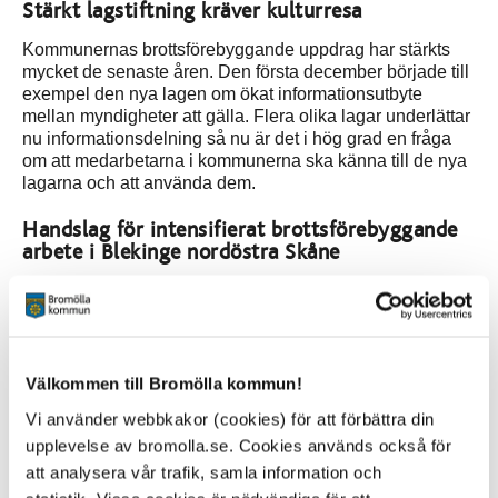
Stärkt lagstiftning kräver kulturresa
Kommunernas brottsförebyggande uppdrag har stärkts
mycket de senaste åren. Den första december började till
exempel den nya lagen om ökat informationsutbyte
mellan myndigheter att gälla. Flera olika lagar underlättar
nu informationsdelning så nu är det i hög grad en fråga
om att medarbetarna i kommunerna ska känna till de nya
lagarna och att använda dem.
Handslag för intensifierat brottsförebyggande
arbete i Blekinge nordöstra Skåne
Polisen och kommunernas samarbete intensifieras och
kommunerna stärker sitt brottsförebyggande arbete
kontinuerligt. Handslaget gjordes i januari 2025 för att
intensifiera samarbetet kring att förhindra att unga
rekryteras in i kriminalitet. Den strategiska samverkan
Välkommen till Bromölla kommun!
mellan polis och de tio kommunerna formaliserades i den
Vi använder webbkakor (cookies) för att förbättra din
form det är nu 2023 och två möten hålls per år.
upplevelse av bromolla.se. Cookies används också för
Handslaget består i att alla inblandade organisationer
att analysera vår trafik, samla information och
ska: