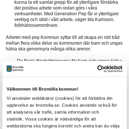
kunna ta ett samlat grepp för att ytterligare förstärka
det positiva arbete som redan görs i våra
verksamheter. Med Generation Pep får vi ytterligare
verktyg och stöd i vårt arbete, säger Ida Karlsson,
folkhälsosamordnare.
Arbetet med pep Kommun syftar till att skapa en röd tråd
mellan flera olika delar av kommunen där barn och ungas
hälsa ska genomsyra många olika arenor.
- De flesta förutsättningarna för barn och ungas hälsa
skapas lokalt, i våra kommuner. Därför är det
folkhälsoarbete och de främjande insatser som görs i
den kommunala kontexten av central betydelse för en
god hälsoutveckling såväl lokalt som för samhället i
Välkommen till Bromölla kommun!
stort, säger Carolina Klüft verksamhetschef på
Generation Pep.
Vi använder webbkakor (cookies) för att förbättra din
upplevelse av bromolla.se. Cookies används också för
Generation Pep är en icke vinstdrivande organisation
att analysera vår trafik, samla information och
som arbetar för att sprida kunskap och skapa
statistik. Vissa cookies är nödvändiga för att
engagemang kring barn och ungdomars hälsa.
Kronprinsessparet är initiativtagare till Generation Pep
webbsidorna ska fungera korrekt och andra kan du välja