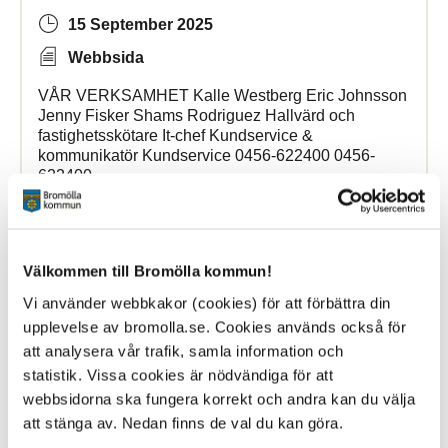
15 September 2025
Webbsida
VÅR VERKSAMHET Kalle Westberg Eric Johnsson
Jenny Fisker Shams Rodriguez Hallvärd och
fastighetsskötare It-chef Kundservice &
kommunikatör Kundservice 0456-622400 0456-
622400
Bromollafritidscenter
Välkommen till Bromölla kommun!
Vi använder webbkakor (cookies) för att förbättra din
Familjehem, jourhem,
kontaktfamilj
och
kontaktperson
upplevelse av bromolla.se. Cookies används också för
att analysera vår trafik, samla information och
statistik. Vissa cookies är nödvändiga för att
29 June 2022
webbsidorna ska fungera korrekt och andra kan du välja
Webbsida
att stänga av. Nedan finns de val du kan göra.