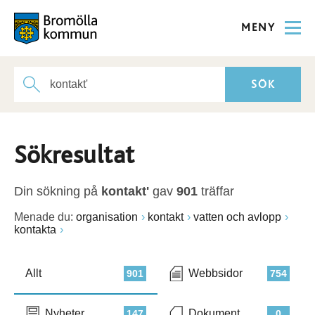
MENY
Sökresultat
Din sökning på
kontakt'
gav
901
träffar
Menade du:
organisation
kontakt
vatten och avlopp
kontakta
Allt
Webbsidor
901
754
Nyheter
Dokument
147
0