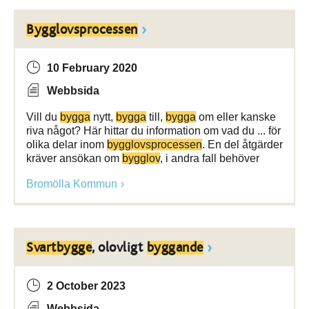
Bygglovsprocessen
10 February 2020
Webbsida
Vill du
bygga
nytt,
bygga
till,
bygga
om eller kanske
riva något? Här hittar du information om vad du ... för
olika delar inom
bygglovsprocessen
. En del åtgärder
kräver ansökan om
bygglov
, i andra fall behöver
Bromölla Kommun
Svartbygge
, olovligt
byggande
2 October 2023
Webbsida