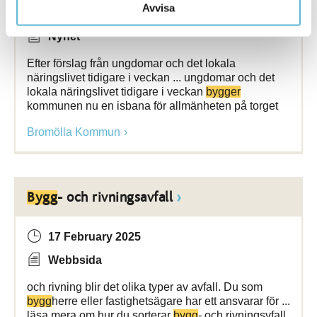
Avvisa
12 February 2021
Nyhet
Efter förslag från ungdomar och det lokala
näringslivet tidigare i veckan ... ungdomar och det
lokala näringslivet tidigare i veckan
bygger
kommunen nu en isbana för allmänheten på torget
Bromölla Kommun
Bygg
- och rivningsavfall
17 February 2025
Webbsida
och rivning blir det olika typer av avfall. Du som
bygg
­­herre eller fastighetsägare har ett ansvarar för ...
läsa mera om hur du sorterar
bygg
- och rivningsvfall