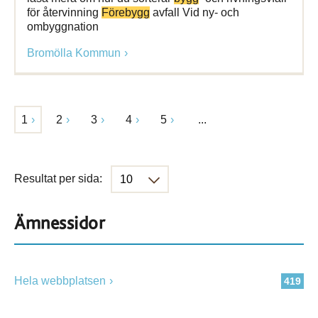
för återvinning
Förebygg
avfall Vid ny- och
ombyggnation
Bromölla Kommun
1
2
3
4
5
...
Resultat per sida:
Ämnessidor
Hela webbplatsen
419