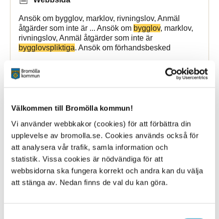
Ansök om bygglov, marklov, rivningslov, Anmäl
åtgärder som inte är ... Ansök om
bygglov
, marklov,
rivningslov, Anmäl åtgärder som inte är
bygglovspliktiga
. Ansök om förhandsbesked
Bromölla Kommun
Välkommen till Bromölla kommun!
Avgift och
bygglovstaxa
Vi använder webbkakor (cookies) för att förbättra din
upplevelse av bromolla.se. Cookies används också för
21 January 2025
att analysera vår trafik, samla information och
Webbsida
statistik. Vissa cookies är nödvändiga för att
webbsidorna ska fungera korrekt och andra kan du välja
Ansök om bygglov, marklov, rivningslov, Anmäl
att stänga av. Nedan finns de val du kan göra.
åtgärder som inte är ... Ansök om
bygglov
, marklov,
rivningslov, Anmäl åtgärder som inte är
bygglovspliktiga
. Ansök om förhandsbesked
Samtyckesval