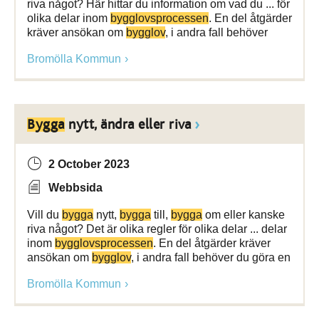
riva något? Här hittar du information om vad du ... för
olika delar inom
bygglovsprocessen
. En del åtgärder
kräver ansökan om
bygglov
, i andra fall behöver
Bromölla Kommun
Bygga
nytt, ändra eller riva
2 October 2023
Webbsida
Vill du
bygga
nytt,
bygga
till,
bygga
om eller kanske
riva något? Det är olika regler för olika delar ... delar
inom
bygglovsprocessen
. En del åtgärder kräver
ansökan om
bygglov
, i andra fall behöver du göra en
Bromölla Kommun