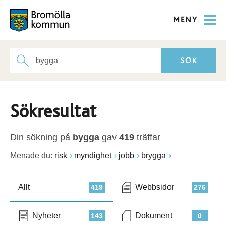
MENY
Sökresultat
Din sökning på
bygga
gav
419
träffar
Menade du:
risk
myndighet
jobb
brygga
Allt
Webbsidor
419
276
Nyheter
Dokument
143
0