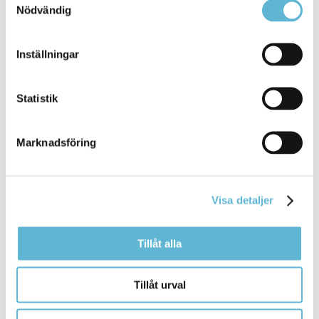
Bromölla Kommun
Nödvändig
Inställningar
Brogården är
byggarbetsplats
Statistik
18 February 2021
Nyhet
Marknadsföring
Den här veckan har arbetet med att riva halva
Brogården inletts i kvarteret Lugnet 9 i centrala
Bromölla. ... norrifrån på Tians väg och infarten till
Visa detaljer
byggarbetsplatsen
ligger på Edenrydsvägen.
Bromölla Kommun
Tillåt alla
Tillåt urval
Isbana
byggs
på torget