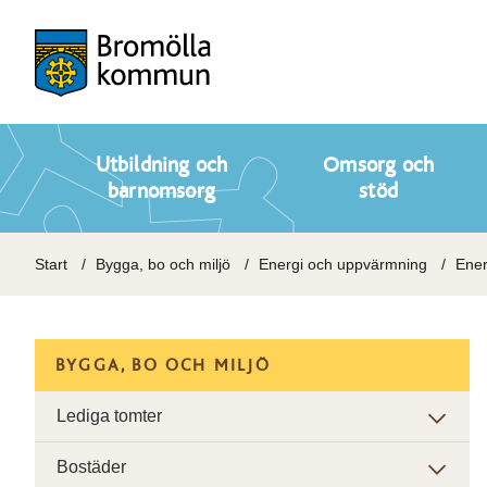
Utbildning och
Omsorg och
barnomsorg
stöd
Start
Bygga, bo och miljö
Energi och uppvärmning
Ener
BYGGA, BO OCH MILJÖ
Lediga tomter
Bostäder