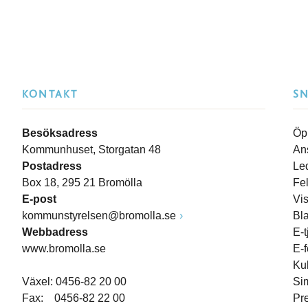
KONTAKT
S
Besöksadress
Öp
Kommunhuset, Storgatan 48
An
Postadress
Le
Box 18, 295 21 Bromölla
Fe
E-post
Vi
kommunstyrelsen@bromolla.se
Bl
Webbadress
E-t
www.bromolla.se
E-
Ku
Växel: 0456-82 20 00
Si
Fax: 0456-82 22 00
Pr