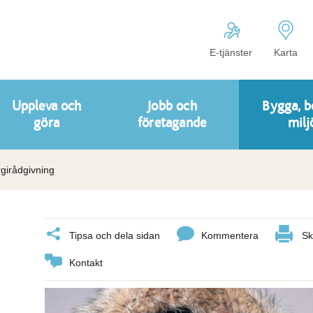
E-tjänster
Karta
Uppleva och
Jobb och
Bygga, b
göra
företagande
milj
girådgivning
Tipsa och dela sidan
Kommentera
Sk
Kontakt