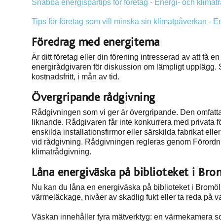
Snabba energispartips för företag - Energi- och klimat
Tips för företag som vill minska sin klimatpåverkan - 
Föredrag med energitema
Är ditt företag eller din förening intresserad av att få
energirådgivaren för diskussion om lämpligt upplägg. St
kostnadsfritt, i mån av tid.
Övergripande rådgivning
Rådgivningen som vi ger är övergripande. Den omfattar 
liknande. Rådgivaren får inte konkurrera med privata 
enskilda installationsfirmor eller särskilda fabrikat
vid rådgivning. Rådgivningen regleras genom Förordni
klimatrådgivning.
Låna energiväska på biblioteket i Bro
Nu kan du låna en energiväska på biblioteket i Bromölla
värmeläckage, nivåer av skadlig fukt eller ta reda på v
Väskan innehåller fyra mätverktyg: en värmekamera so