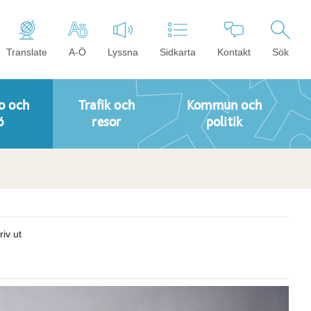
Translate
A-Ö
Lyssna
Sidkarta
Kontakt
Sök
o och
Trafik och
Kommun och
ö
resor
politik
riv ut