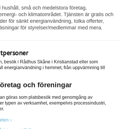
ll hushåll, små och medelstora företag,
ernergi- och klimatområdet. Tjänsten är gratis och
rder för sänkt energianvändning, tolka offerter,
eläsningar för styrelser/medlemmar med mera.
atpersoner
on, besök i Rådhus Skåne i Kristianstad eller som
l energianvändning i hemmet, från uppvärmning till
 företag och föreningar
ar kan göras som platsbesök med genomgång av
er typen av verksamhet, exempelvis processindustri,
er.
heten