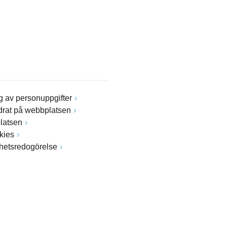
 av personuppgifter
drat på webbplatsen
latsen
kies
ghetsredogörelse