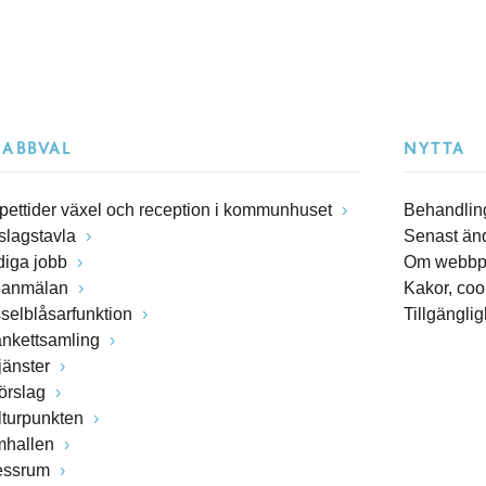
NABBVAL
NYTTA
pettider växel och reception i kommunhuset
Behandling
slagstavla
Senast än
diga jobb
Om webbp
lanmälan
Kakor, coo
sselblåsarfunktion
Tillgängli
ankettsamling
jänster
förslag
lturpunkten
mhallen
essrum