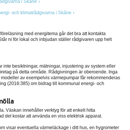
rådgivarna i Skåne
Energi- och klimatrådgivarna i Skåne
 en föreläsning med energitema går det bra att kontakta
år ni för lokal och inbjudan ställer rådgivaren upp helt
inte besiktningar, mätningar, injustering av system eller
företag på detta område. Rådgivningen är oberoende. Inga
 eller modeller av exempelvis värmepumpar får rekommenderas
ng (2016:385) om bidrag till kommunal energi- och
mölla
. Väskan innehåller verktyg för att enkelt hitta
ad det kostar att använda en viss elektrisk apparat.
m visar eventuella värmeläckage i ditt hus, en hygrometer