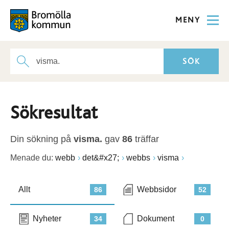
MENY
Sökresultat
Din sökning på
visma.
gav
86
träffar
Menade du:
webb
det&#x27;
webbs
visma
Allt
Webbsidor
86
52
Nyheter
Dokument
34
0