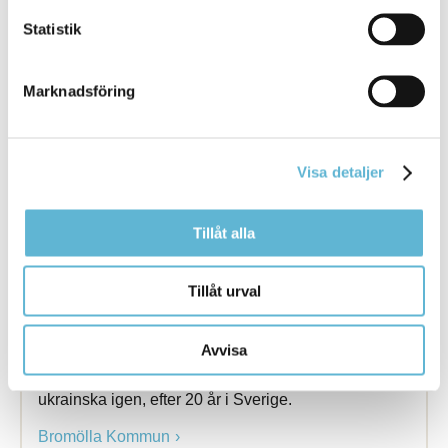
Kommunens leverantör av inkassotjänster har
drabbats av ett tekniskt fel som kan innebära ... oss
Statistik
som framgår på fakturan eller den person på
Visma
som står angiven. Givetvis ska alla fel korrigeras
Marknadsföring
Bromölla Kommun
Visa detaljer
[Arkiverad] Undervisningen av ukrainska
barn börjar
Tillåt alla
21 November 2024
Tillåt urval
Nyhet
På Dalaskolan Södra i Bromölla står ett klassrum
Avvisa
klart att ta emot de ukrainska ... med samma
ursprung. Oksana Lukyanenko börjar
undervisa
på
ukrainska igen, efter 20 år i Sverige.
Bromölla Kommun