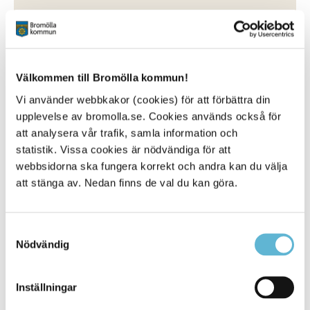
18 August 2021
Nyhet
Välkommen till Bromölla kommun!
Ta emot en praoelev på din arbetsplats under en
vecka i oktober eller november. ... november.
Vi använder webbkakor (cookies) för att förbättra din
Inspirera ungdomar inför framtida val och
visa
upplevelse av bromolla.se. Cookies används också för
samtidigt upp din arbetsplats för en framtida
att analysera vår trafik, samla information och
medarbetare
statistik. Vissa cookies är nödvändiga för att
Bromölla Kommun
webbsidorna ska fungera korrekt och andra kan du välja
att stänga av. Nedan finns de val du kan göra.
Felaktiga påminnelser och inkassokrav
Samtyckesval
Nödvändig
24 July 2019
Nyhet
Inställningar