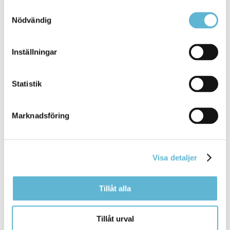
Planarkitekt
Samtyckesval
0456-82 23 06
Nödvändig
fehmi.berisha@bromolla.se
Inställningar
Statistik
Sidan senast uppdaterad:
den 20 March 2024
Marknadsföring
Visa detaljer
Tillåt alla
KONTAKT
Tillåt urval