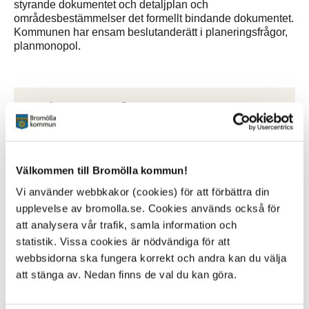
styrande dokumentet och detaljplan och
områdesbestämmelser det formellt bindande dokumentet.
Kommunen har ensam beslutanderätt i planeringsfrågor,
planmonopol.
Relaterad information
Plan och bygglagen
PBL kunskapsbanken om översiktsplan
PBL kunskapsbanken om detaljplan
Välkommen till Bromölla kommun!
Ansökan om planändring
Vi använder webbkakor (cookies) för att förbättra din
Boverket - översiktsplanen
upplevelse av bromolla.se. Cookies används också för
att analysera vår trafik, samla information och
statistik. Vissa cookies är nödvändiga för att
webbsidorna ska fungera korrekt och andra kan du välja
att stänga av. Nedan finns de val du kan göra.
Kontakt
Fehmi Berisha