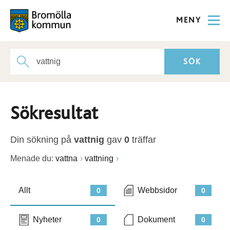
MENY
Sökresultat
Din sökning på
vattnig
gav
0
träffar
Menade du:
vattna
vattning
Allt
Webbsidor
0
0
Nyheter
Dokument
0
0