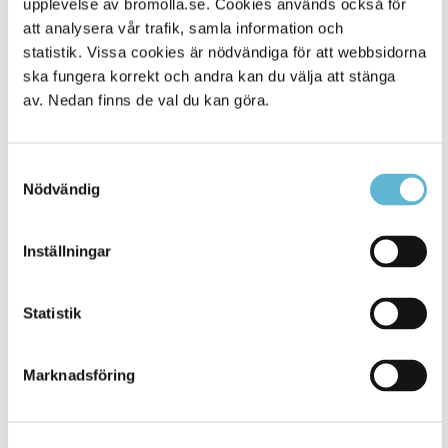
upplevelse av bromolla.se. Cookies används också för
att analysera vår trafik, samla information och
statistik. Vissa cookies är nödvändiga för att webbsidorna
ska fungera korrekt och andra kan du välja att stänga
av. Nedan finns de val du kan göra.
Samtyckesval
Nödvändig
KONTAKT
Inställningar
Besöksadress
Statistik
Kommunhuset, Storgatan 48
Postadress
Marknadsföring
Box 18, 295 21 Bromölla
E-post
kommunstyrelsen@bromolla.se
Webbadress