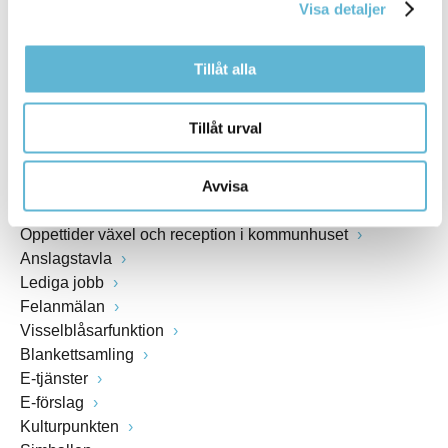
Visa detaljer
www.bromolla.se
Tillåt alla
Växel: 0456-82 20 00
Fax: 0456-82 22 00
Org.nr: 212000-0894
Tillåt urval
SNABBVAL
Avvisa
Öppettider växel och reception i kommunhuset
Anslagstavla
Lediga jobb
Felanmälan
Visselblåsarfunktion
Blankettsamling
E-tjänster
E-förslag
Kulturpunkten