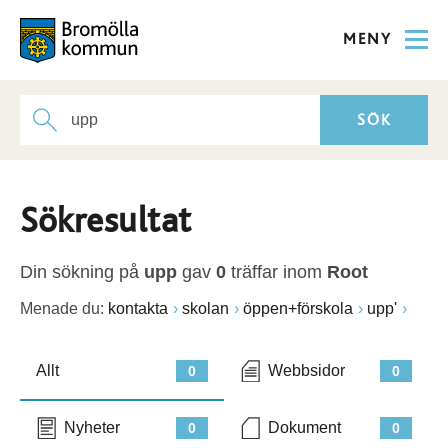
MENY
Sökresultat
Din sökning på
upp
gav
0
träffar inom
Root
Menade du:
kontakta
skolan
öppen+förskola
upp'
Allt
Webbsidor
0
0
Nyheter
Dokument
0
0