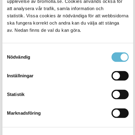
upplevelse av bromolla.se. Cookies används också för
att analysera vår trafik, samla information och
statistik. Vissa cookies är nödvändiga för att webbsidorna
ska fungera korrekt och andra kan du välja att stänga
av. Nedan finns de val du kan göra.
Samtyckesval
Nödvändig
KONTAKT
Inställningar
Besöksadress
Statistik
Kommunhuset, Storgatan 48
Postadress
Marknadsföring
Box 18, 295 21 Bromölla
E-post
kommunstyrelsen@bromolla.se
Webbadress