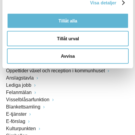
Visa detaljer
www.bromolla.se
Tillåt alla
Växel: 0456-82 20 00
Fax: 0456-82 22 00
Org.nr: 212000-0894
Tillåt urval
SNABBVAL
Avvisa
Öppettider växel och reception i kommunhuset
Anslagstavla
Lediga jobb
Felanmälan
Visselblåsarfunktion
Blankettsamling
E-tjänster
E-förslag
Kulturpunkten