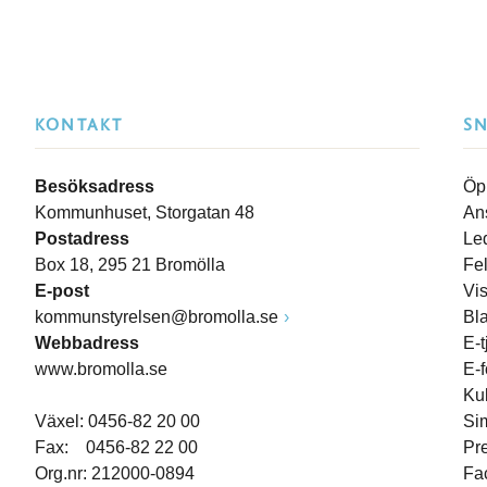
KONTAKT
S
Besöksadress
Öp
Kommunhuset, Storgatan 48
An
Postadress
Le
Box 18, 295 21 Bromölla
Fe
E-post
Vi
kommunstyrelsen@bromolla.se
Bl
Webbadress
E-t
www.bromolla.se
E-
Ku
Växel: 0456-82 20 00
Si
Fax: 0456-82 22 00
Pr
Org.nr: 212000-0894
Fa