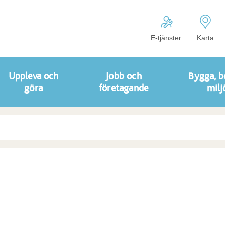
E-tjänster
Karta
Uppleva och
Jobb och
Bygga, b
göra
företagande
milj