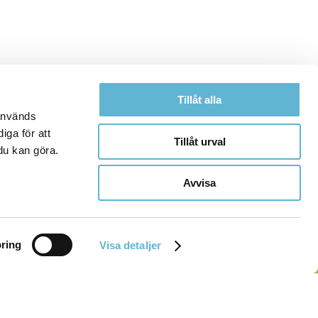
Tillåt alla
 används
iga för att
Tillåt urval
du kan göra.
Avvisa
ring
Visa detaljer