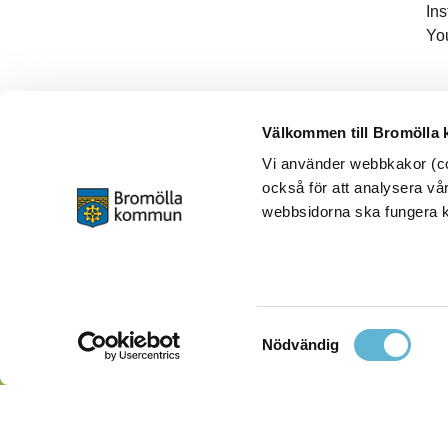
In
Yo
Välkommen till Bromölla
Vi använder webbkakor (coo
också för att analysera vår
webbsidorna ska fungera ko
Samtyckesval
Nödvändig