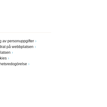
 av personuppgifter
drat på webbplatsen
latsen
kies
ghetsredogörelse