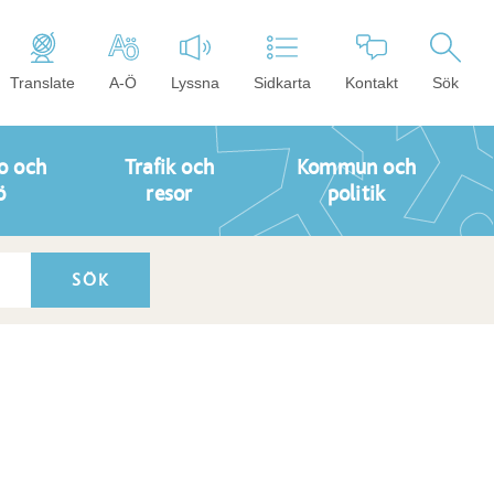
Translate
A-Ö
Lyssna
Sidkarta
Kontakt
Sök
o och
Trafik och
Kommun och
ö
resor
politik