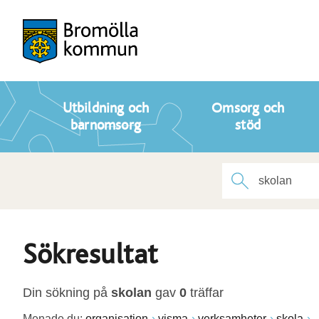
Utbildning och
Omsorg och
barnomsorg
stöd
Sökresultat
Din sökning på
skolan
gav
0
träffar
Menade du:
organisation
visma
verksamheter
skola