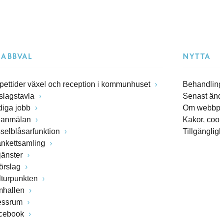
NABBVAL
NYTTA
pettider växel och reception i kommunhuset
Behandling
slagstavla
Senast än
diga jobb
Om webbp
lanmälan
Kakor, coo
sselblåsarfunktion
Tillgängli
ankettsamling
jänster
förslag
lturpunkten
mhallen
essrum
cebook