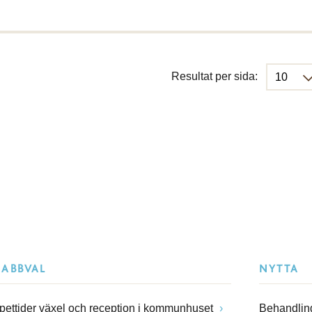
Resultat per sida:
NABBVAL
NYTTA
pettider växel och reception i kommunhuset
Behandling