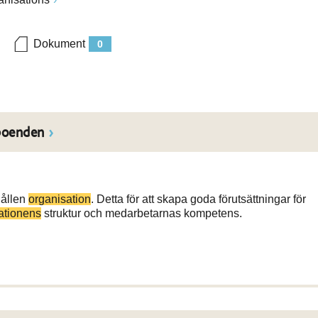
Dokument
0
boenden
hållen
organisation
. Detta för att skapa goda förutsättningar för
ationens
struktur och medarbetarnas kompetens.