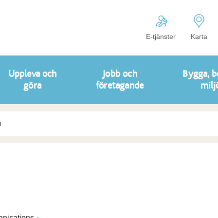
E-tjänster
Karta
Uppleva och
Jobb och
Bygga, b
göra
företagande
milj
anisations