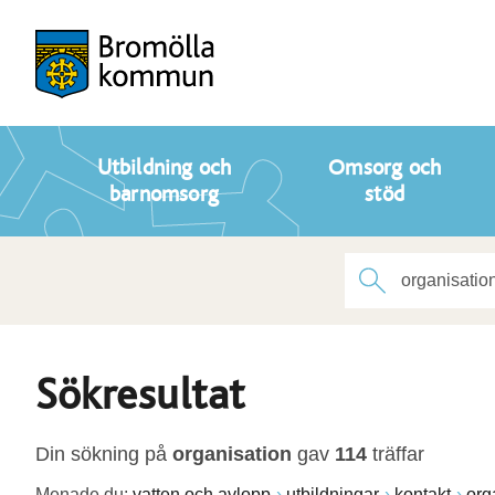
Utbildning och
Omsorg och
barnomsorg
stöd
Sökresultat
Din sökning på
organisation
gav
114
träffar
Menade du:
vatten och avlopp
utbildningar
kontakt
org