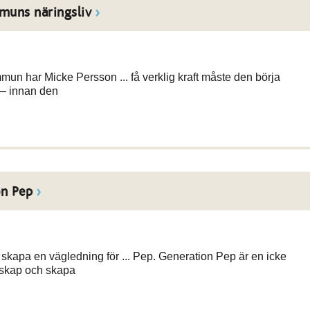
muns näringsliv
mmun har Micke Persson ... få verklig kraft måste den börja
t – innan den
on Pep
 skapa en vägledning för ... Pep. Generation Pep är en icke
nskap och skapa