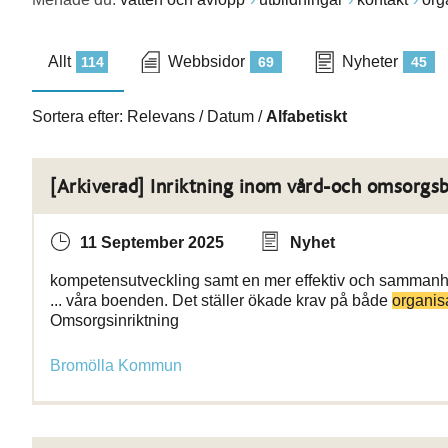
Allt
Webbsidor
Nyheter
114
69
45
Sortera efter:
Relevans
/
Datum
/
Alfabetiskt
[Arkiverad] Inriktning inom vård-och omsorgs
11 September 2025
Nyhet
kompetensutveckling samt en mer effektiv och samman
... våra boenden. Det ställer ökade krav på både
organis
Omsorgsinriktning
Bromölla Kommun