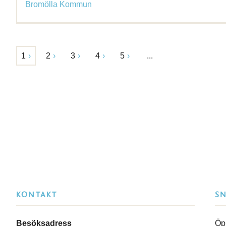
Bromölla Kommun
1
2
3
4
5
...
KONTAKT
S
Besöksadress
Öp