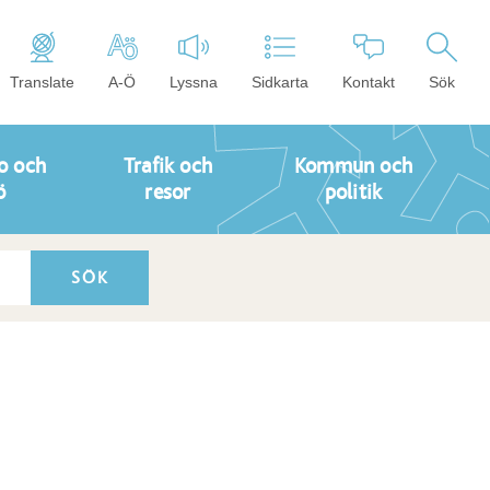
Translate
A-Ö
Lyssna
Sidkarta
Kontakt
Sök
o och
Trafik och
Kommun och
ö
resor
politik